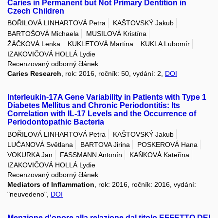
Caries in Permanent but Not Primary Dentition in
Czech Children
BOŘILOVÁ LINHARTOVÁ Petra
KAŠTOVSKÝ Jakub
BARTOŠOVÁ Michaela
MUSILOVÁ Kristína
ŽÁČKOVÁ Lenka
KUKLETOVÁ Martina
KUKLA Lubomír
IZAKOVIČOVÁ HOLLÁ Lydie
Recenzovaný odborný článek
Caries Research
, rok: 2016, ročník: 50, vydání: 2,
DOI
Interleukin-17A Gene Variability in Patients with Type 1
Diabetes Mellitus and Chronic Periodontitis: Its
Correlation with IL-17 Levels and the Occurrence of
Periodontopathic Bacteria
BOŘILOVÁ LINHARTOVÁ Petra
KAŠTOVSKÝ Jakub
LUČANOVÁ Světlana
BARTOVA Jirina
POSKEROVÁ Hana
VOKURKA Jan
FASSMANN Antonín
KAŇKOVÁ Kateřina
IZAKOVIČOVÁ HOLLÁ Lydie
Recenzovaný odborný článek
Mediators of Inflammation
, rok: 2016, ročník: 2016, vydání:
"neuvedeno",
DOI
Menzione d'onore alla relazione dal titolo EFFETTO DEI