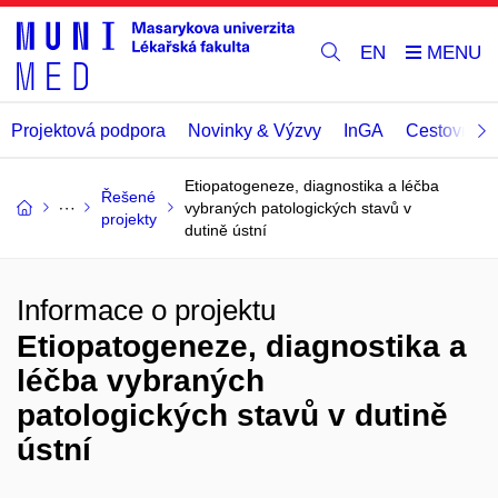
EN
Projektová podpora
Novinky & Výzvy
InGA
Cestovní př
Etiopatogeneze, diagnostika a léčba
Řešené
vybraných patologických stavů v
projekty
dutině ústní
Informace o projektu
Etiopatogeneze, diagnostika a
léčba vybraných
patologických stavů v dutině
ústní