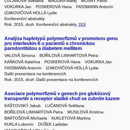
LUČANOVÁ Světlana
MAGURA Matej
MOSNÝ Pavol
VOKURKA Jan
POSKEROVÁ Hana
FASSMANN Antonín
IZAKOVIČOVÁ HOLLÁ Lydie
Konferenční abstrakty
Rok: 2015, druh: Konferenční abstrakty,
DOI
Analýza haplotypů polymorfizmů v promotoru genu
pro interleukin-6 u pacientů s chronickou
parodontitidou a diabetem mellitem
VALOVÁ Simona
BOŘILOVÁ LINHARTOVÁ Petra
KAŇKOVÁ Kateřina
POSKEROVÁ Hana
VOKURKA Jan
FASSMANN Antonín
IZAKOVIČOVÁ HOLLÁ Lydie
Další prezentace na konferencích
Rok: 2015, druh: Další prezentace na konferencích
Asociace polymorfizmů v genech pro glukózový
transportér a receptor sladké chuti se zubním kazem
KAŠTOVSKÝ Jakub
LUČANOVÁ Světlana
BOŘILOVÁ LINHARTOVÁ Petra
MUSILOVÁ Kristína
BARTOŠOVÁ Michaela
KUKLETOVÁ Martina
KUKLA Lubomír
DUŠEK Ladislav