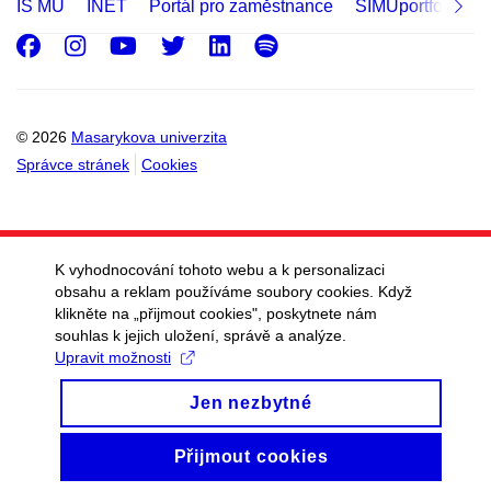
IS MU
INET
Portál pro zaměstnance
SIMUportfolio
Facebook
Instagram
Youtube
Twitter
LinkedIn
Spotify
© 2026
Masarykova univerzita
Správce stránek
Cookies
K vyhodnocování tohoto webu a k personalizaci
obsahu a reklam používáme soubory cookies. Když
klikněte na „přijmout cookies", poskytnete nám
souhlas k jejich uložení, správě a analýze.
Upravit možnosti
Jen nezbytné
Přijmout cookies