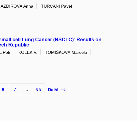
AZDIROVÁ Anna
TURČÁNI Pavel
-small-cell Lung Cancer (NSCLC): Results on
zech Republic
 Petr
KOLEK V.
TOMÍŠKOVÁ Marcela
6
7
…
68
Další