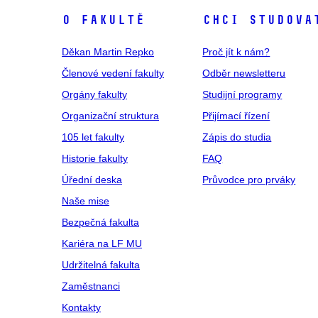
O fakultě
Chci studova
Děkan Martin Repko
Proč jít k nám?
Členové vedení fakulty
Odběr newsletteru
Orgány fakulty
Studijní programy
Organizační struktura
Přijímací řízení
105 let fakulty
Zápis do studia
Historie fakulty
FAQ
Úřední deska
Průvodce pro prváky
Naše mise
Bezpečná fakulta
Kariéra na LF MU
Udržitelná fakulta
Zaměstnanci
Kontakty