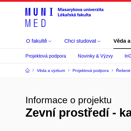
O fakultě
Chci studovat
Věda a
Projektová podpora
Novinky & Výzvy
In
Věda a výzkum
Projektová podpora
Řešené 
Informace o projektu
Zevní prostředí - k