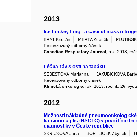
2013
Ice hockey lung - a case of mass nitrog
BRAT Kristián
MERTA Zdeněk
PLUTINSK
Recenzovaný odborný článek
Canadian Respiratory Journal
, rok: 2013, roč
Léčba závislosti na tabáku
ŠEBESTOVÁ Marianna
JAKUBÍČKOVÁ Barb
Recenzovaný odborný článek
Klinická onkologie
, rok: 2013, ročník: 26, vydá
2012
Možnosti nákladné pneumoonkologické
karcinomu plic (NSCLC) v první línii dl
diagnostiky v České republice
SKŘIČKOVÁ Jana
BORTLÍČEK Zbyněk
H