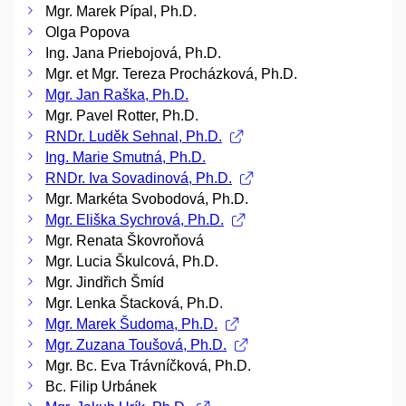
Mgr. Marek Pípal, Ph.D.
Olga Popova
Ing. Jana Priebojová, Ph.D.
Mgr. et Mgr. Tereza Procházková, Ph.D.
Mgr. Jan Raška, Ph.D.
Mgr. Pavel Rotter, Ph.D.
RNDr. Luděk Sehnal, Ph.D.
Ing. Marie Smutná, Ph.D.
RNDr. Iva Sovadinová, Ph.D.
Mgr. Markéta Svobodová, Ph.D.
Mgr. Eliška Sychrová, Ph.D.
Mgr. Renata Škovroňová
Mgr. Lucia Škulcová, Ph.D.
Mgr. Jindřich Šmíd
Mgr. Lenka Štacková, Ph.D.
Mgr. Marek Šudoma, Ph.D.
Mgr. Zuzana Toušová, Ph.D.
Mgr. Bc. Eva Trávníčková, Ph.D.
Bc. Filip Urbánek