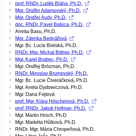
prof. RNDr. Luděk Bláha, Ph.D.
Mgr. Ondřej Adamovský, Ph.D.
Mgr. Ondřej Audy, Ph.D.
doc. RNDr. Pavel Babica, Ph.D.
Amrita Basu, Ph.D.
Mgr. Zdenka Bednářová
Mgr. Bc. Lucie Bielská, Ph.D.
RNDr. Mgr. Michal Bittner, Ph.D.
Mgr. Karel Brabec, Ph.D.
Mgr. Ondřej Brózman, Ph.D.
RNDr. Miroslav Brumovský, Ph.D.
Mgr. Bc. Lucie Čtveráčková, Ph.D.
Mgr. Aneta Dydowiczová, Ph.D.
Mgr. Dana Fojtová
prof. Mgr. Klára Hilscherová, Ph.D.
prof. RNDr. Jakub Hofman, Ph.D.
Mgr. Martin Hroch, Ph.D.
Mgr. Markéta Hůlková, Ph.D.
RNDr. Mgr. Mária Chropeňová, Ph.D.