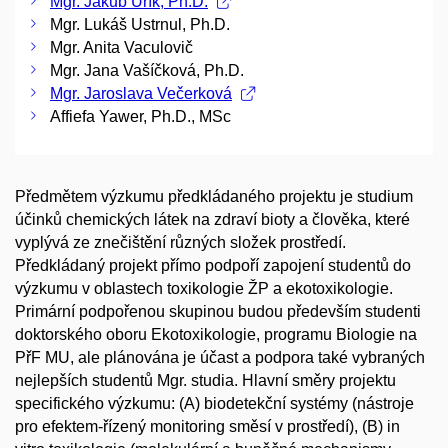
Mgr. Jakub Urík, Ph.D.
Mgr. Lukáš Ustrnul, Ph.D.
Mgr. Anita Vaculovič
Mgr. Jana Vašíčková, Ph.D.
Mgr. Jaroslava Večerková
Affiefa Yawer, Ph.D., MSc
Předmětem výzkumu předkládaného projektu je studium
účinků chemických látek na zdraví bioty a člověka, které
vyplývá ze znečištění různých složek prostředí.
Předkládaný projekt přímo podpoří zapojení studentů do
výzkumu v oblastech toxikologie ŽP a ekotoxikologie.
Primární podpořenou skupinou budou především studenti
doktorského oboru Ekotoxikologie, programu Biologie na
PřF MU, ale plánována je účast a podpora také vybraných
nejlepších studentů Mgr. studia. Hlavní směry projektu
specifického výzkumu: (A) biodetekční systémy (nástroje
pro efektem-řízený monitoring směsí v prostředí), (B) in