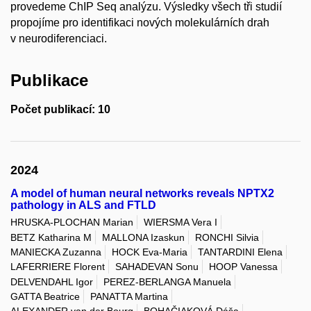
provedeme ChIP Seq analýzu. Výsledky všech tři studií
propojíme pro identifikaci nových molekulárních drah
v neurodiferenciaci.
Publikace
Počet publikací: 10
2024
A model of human neural networks reveals NPTX2
pathology in ALS and FTLD
HRUSKA-PLOCHAN Marian
WIERSMA Vera I
BETZ Katharina M
MALLONA Izaskun
RONCHI Silvia
MANIECKA Zuzanna
HOCK Eva-Maria
TANTARDINI Elena
LAFERRIERE Florent
SAHADEVAN Sonu
HOOP Vanessa
DELVENDAHL Igor
PEREZ-BERLANGA Manuela
GATTA Beatrice
PANATTA Martina