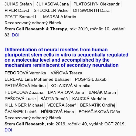
JUHAS Stefan
JUHASOVA Jana
PLATOSHYN Oleksandr
PIPER David
SHECKLER Vickie
DITSWORTH Dara
PFAFF Samuel L.
MARSALA Martin
Recenzovaný odborný článek
Stem Cell Research & Therapy
, rok: 2019, ročník: 10, vydání:
83,
DOI
Differentiation of neural rosettes from human
pluripotent stem cells in vitro is sequentially regulated
on a molecular level and accomplished by the
mechanism reminiscent of secondary neurulation
FEDOROVÁ Veronika
VÁŇOVÁ Tereza
ELREFAE Lina Mohamed Bahaael
POSPÍŠIL Jakub
PETRÁŠOVÁ Martina
KOLAJOVÁ Veronika
HUDACOVA Zuzana
BANIARIOVÁ Jana
BARÁK Martin
PEŠKOVÁ Lucie
BÁRTA Tomáš
KAUCKÁ Markéta
KILLINGER Michael
VEČEŘA Josef
BERNATÍK Ondřej
ČAJÁNEK Lukáš
HŘÍBKOVÁ Hana
BOHAČIAKOVÁ Dáša
Recenzovaný odborný článek
Stem Cell Research
, rok: 2019, ročník: 40, vydání: OCT 2019,
DOI