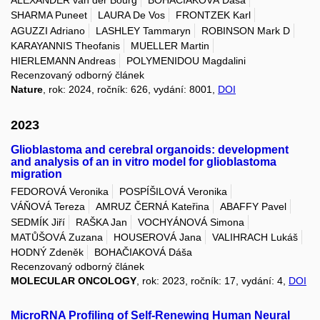
ALEXANDER van der Bourg
BOHAČIAKOVÁ Dáša
SHARMA Puneet
LAURA De Vos
FRONTZEK Karl
AGUZZI Adriano
LASHLEY Tammaryn
ROBINSON Mark D
KARAYANNIS Theofanis
MUELLER Martin
HIERLEMANN Andreas
POLYMENIDOU Magdalini
Recenzovaný odborný článek
Nature
, rok: 2024, ročník: 626, vydání: 8001,
DOI
2023
Glioblastoma and cerebral organoids: development
and analysis of an in vitro model for glioblastoma
migration
FEDOROVÁ Veronika
POSPÍŠILOVÁ Veronika
VÁŇOVÁ Tereza
AMRUZ ČERNÁ Kateřina
ABAFFY Pavel
SEDMÍK Jiří
RAŠKA Jan
VOCHYÁNOVÁ Simona
MATŮŠOVÁ Zuzana
HOUSEROVÁ Jana
VALIHRACH Lukáš
HODNÝ Zdeněk
BOHAČIAKOVÁ Dáša
Recenzovaný odborný článek
MOLECULAR ONCOLOGY
, rok: 2023, ročník: 17, vydání: 4,
DOI
MicroRNA Profiling of Self-Renewing Human Neural