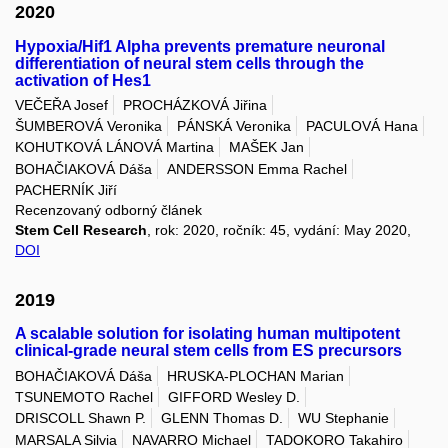
2020
Hypoxia/Hif1 Alpha prevents premature neuronal
differentiation of neural stem cells through the
activation of Hes1
VEČEŘA Josef
PROCHÁZKOVÁ Jiřina
ŠUMBEROVÁ Veronika
PÁNSKÁ Veronika
PACULOVÁ Hana
KOHUTKOVÁ LÁNOVÁ Martina
MAŠEK Jan
BOHAČIAKOVÁ Dáša
ANDERSSON Emma Rachel
PACHERNÍK Jiří
Recenzovaný odborný článek
Stem Cell Research
, rok: 2020, ročník: 45, vydání: May 2020,
DOI
2019
A scalable solution for isolating human multipotent
clinical-grade neural stem cells from ES precursors
BOHAČIAKOVÁ Dáša
HRUSKA-PLOCHAN Marian
TSUNEMOTO Rachel
GIFFORD Wesley D.
DRISCOLL Shawn P.
GLENN Thomas D.
WU Stephanie
MARSALA Silvia
NAVARRO Michael
TADOKORO Takahiro