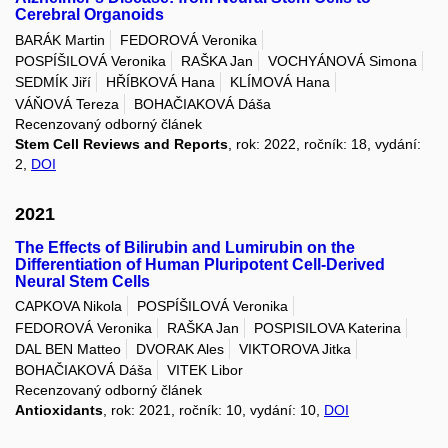
Cerebral Organoids
BARÁK Martin
FEDOROVÁ Veronika
POSPÍŠILOVÁ Veronika
RAŠKA Jan
VOCHYÁNOVÁ Simona
SEDMÍK Jiří
HŘÍBKOVÁ Hana
KLÍMOVÁ Hana
VÁŇOVÁ Tereza
BOHAČIAKOVÁ Dáša
Recenzovaný odborný článek
Stem Cell Reviews and Reports
, rok: 2022, ročník: 18, vydání:
2,
DOI
2021
The Effects of Bilirubin and Lumirubin on the
Differentiation of Human Pluripotent Cell-Derived
Neural Stem Cells
CAPKOVA Nikola
POSPÍŠILOVÁ Veronika
FEDOROVÁ Veronika
RAŠKA Jan
POSPISILOVA Katerina
DAL BEN Matteo
DVORAK Ales
VIKTOROVA Jitka
BOHAČIAKOVÁ Dáša
VITEK Libor
Recenzovaný odborný článek
Antioxidants
, rok: 2021, ročník: 10, vydání: 10,
DOI