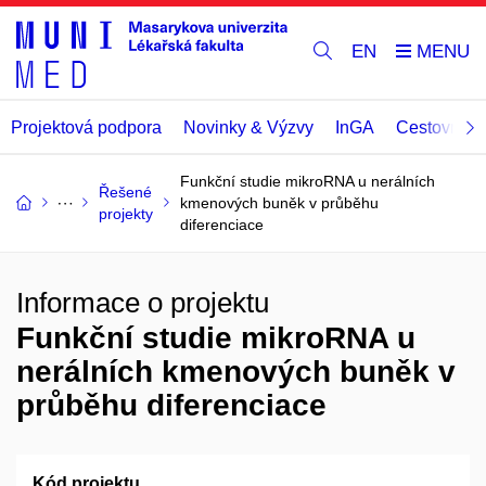
EN
Projektová podpora
Novinky & Výzvy
InGA
Cestovní př
Funkční studie mikroRNA u nerálních
Řešené
kmenových buněk v průběhu
projekty
diferenciace
Informace o projektu
Funkční studie mikroRNA u
nerálních kmenových buněk v
průběhu diferenciace
Kód projektu