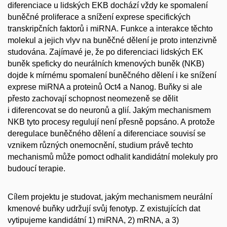
diferenciace u lidských EKB dochází vždy ke spomalení
buněčné proliferace a snížení exprese specifických
transkripčních faktorů i miRNA. Funkce a interakce těchto
molekul a jejich vlyv na buněčné dělení je proto intenzivně
studována. Zajímavé je, že po diferenciaci lidských EK
buněk speficky do neurálních kmenových buněk (NKB)
dojde k mírnému spomalení buněčného dělení i ke snížení
exprese miRNA a proteinů Oct4 a Nanog. Buňky si ale
přesto zachovají schopnost neomezeně se dělit
i diferencovat se do neuronů a glií. Jakým mechanismem
NKB tyto procesy regulují není přesně popsáno. A protože
deregulace buněčného dělení a diferenciace souvisí se
vznikem různých onemocnění, studium právě techto
mechanismů může pomoct odhalit kandidátní molekuly pro
budoucí terapie.
Cílem projektu je studovat, jakým mechanismem neurální
kmenové buňky udržují svůj fenotyp. Z existujících dat
vytipujeme kandidátní 1) miRNA, 2) mRNA, a 3)