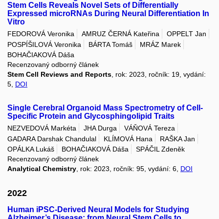
Stem Cells Reveals Novel Sets of Differentially
Expressed microRNAs During Neural Differentiation In
Vitro
FEDOROVÁ Veronika
AMRUZ ČERNÁ Kateřina
OPPELT Jan
POSPÍŠILOVÁ Veronika
BÁRTA Tomáš
MRÁZ Marek
BOHAČIAKOVÁ Dáša
Recenzovaný odborný článek
Stem Cell Reviews and Reports
, rok: 2023, ročník: 19, vydání:
5,
DOI
Single Cerebral Organoid Mass Spectrometry of Cell-
Specific Protein and Glycosphingolipid Traits
NEZVEDOVÁ Markéta
JHA Durga
VÁŇOVÁ Tereza
GADARA Darshak Chandulal
KLÍMOVÁ Hana
RAŠKA Jan
OPÁLKA Lukáš
BOHAČIAKOVÁ Dáša
SPÁČIL Zdeněk
Recenzovaný odborný článek
Analytical Chemistry
, rok: 2023, ročník: 95, vydání: 6,
DOI
2022
Human iPSC-Derived Neural Models for Studying
Alzheimer’s Disease: from Neural Stem Cells to