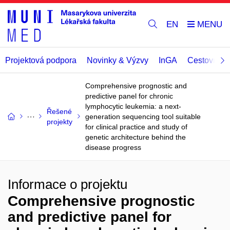
EN
Projektová podpora
Novinky & Výzvy
InGA
Cestovní př
Comprehensive prognostic and
predictive panel for chronic
lymphocytic leukemia: a next-
Řešené
generation sequencing tool suitable
projekty
for clinical practice and study of
genetic architecture behind the
disease progress
Informace o projektu
Comprehensive prognostic
and predictive panel for