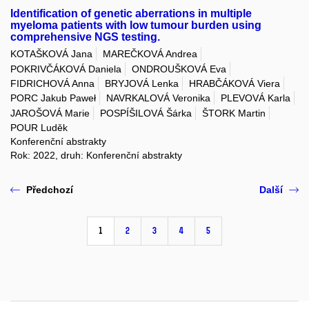
Identification of genetic aberrations in multiple
myeloma patients with low tumour burden using
comprehensive NGS testing.
KOTAŠKOVÁ Jana
MAREČKOVÁ Andrea
POKRIVČÁKOVÁ Daniela
ONDROUŠKOVÁ Eva
FIDRICHOVÁ Anna
BRYJOVÁ Lenka
HRABČÁKOVÁ Viera
PORC Jakub Paweł
NAVRKALOVÁ Veronika
PLEVOVÁ Karla
JAROŠOVÁ Marie
POSPÍŠILOVÁ Šárka
ŠTORK Martin
POUR Luděk
Konferenční abstrakty
Rok: 2022, druh: Konferenční abstrakty
Předchozí
Další
1
2
3
4
5