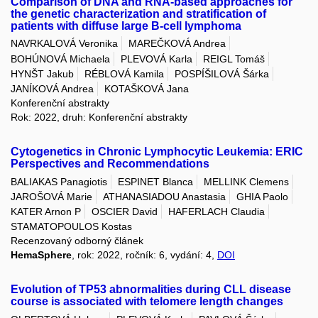
Comparison of DNA and RNA-based approaches for
the genetic characterization and stratification of
patients with diffuse large B-cell lymphoma
NAVRKALOVÁ Veronika
MAREČKOVÁ Andrea
BOHÚNOVÁ Michaela
PLEVOVÁ Karla
REIGL Tomáš
HYNŠT Jakub
RÉBLOVÁ Kamila
POSPÍŠILOVÁ Šárka
JANÍKOVÁ Andrea
KOTAŠKOVÁ Jana
Konferenční abstrakty
Rok: 2022, druh: Konferenční abstrakty
Cytogenetics in Chronic Lymphocytic Leukemia: ERIC
Perspectives and Recommendations
BALIAKAS Panagiotis
ESPINET Blanca
MELLINK Clemens
JAROŠOVÁ Marie
ATHANASIADOU Anastasia
GHIA Paolo
KATER Arnon P
OSCIER David
HAFERLACH Claudia
STAMATOPOULOS Kostas
Recenzovaný odborný článek
HemaSphere
, rok: 2022, ročník: 6, vydání: 4,
DOI
Evolution of TP53 abnormalities during CLL disease
course is associated with telomere length changes