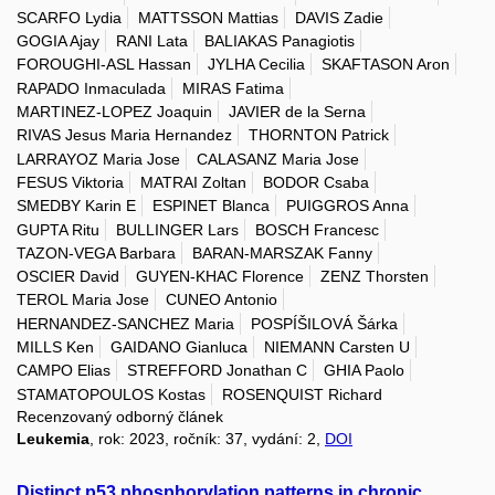
SCARFO Lydia
MATTSSON Mattias
DAVIS Zadie
GOGIA Ajay
RANI Lata
BALIAKAS Panagiotis
FOROUGHI-ASL Hassan
JYLHA Cecilia
SKAFTASON Aron
RAPADO Inmaculada
MIRAS Fatima
MARTINEZ-LOPEZ Joaquin
JAVIER de la Serna
RIVAS Jesus Maria Hernandez
THORNTON Patrick
LARRAYOZ Maria Jose
CALASANZ Maria Jose
FESUS Viktoria
MATRAI Zoltan
BODOR Csaba
SMEDBY Karin E
ESPINET Blanca
PUIGGROS Anna
GUPTA Ritu
BULLINGER Lars
BOSCH Francesc
TAZON-VEGA Barbara
BARAN-MARSZAK Fanny
OSCIER David
GUYEN-KHAC Florence
ZENZ Thorsten
TEROL Maria Jose
CUNEO Antonio
HERNANDEZ-SANCHEZ Maria
POSPÍŠILOVÁ Šárka
MILLS Ken
GAIDANO Gianluca
NIEMANN Carsten U
CAMPO Elias
STREFFORD Jonathan C
GHIA Paolo
STAMATOPOULOS Kostas
ROSENQUIST Richard
Recenzovaný odborný článek
Leukemia
, rok: 2023, ročník: 37, vydání: 2,
DOI
Distinct p53 phosphorylation patterns in chronic