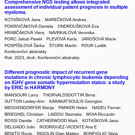
Comprehensive NGS testing allows integrated
assessment of individual patient prognosis in multiple
myeloma.
KOTAŠKOVÁ Jana
MAREČKOVÁ Andrea
POKRIVČÁKOVÁ Daniela
ONDROUŠKOVÁ Eva
HRABČÁKOVÁ Viera
NAVRKALOVÁ Veronika
PORC Jakub Paweł
PLEVOVÁ Karla
JAROŠOVÁ Marie
POSPÍŠILOVÁ Šárka
ŠTORK Martin
POUR Luděk
Konferenční abstrakty
Rok: 2023, druh: Konferenční abstrakty
Different prognostic impact of recurrent gene
mutations in chronic lymphocytic leukemia depending
on IGHV gene somatic hypermutation status: a study
by ERIC in HARMONY
MANSOURI Larry
THORVALDSDOTTIR Birna
SUTTON Lesley-Ann
KARAKATSOULIS Georgios
MEGGENDORFER Manja
PARKER Helen
NADEU Ferran
BRIEGHEL Christian
LAIDOU Stamatia
MOIA Riccardo
ROSSI Davide
CATHERWOOD Mark
KOTAŠKOVÁ Jana
DELGADO Julio
RODRIGUEZ-VICENTE Ana E
BENITO Rocio
RIGOLIN Gian Matteo
BONFIGLIO Silvia