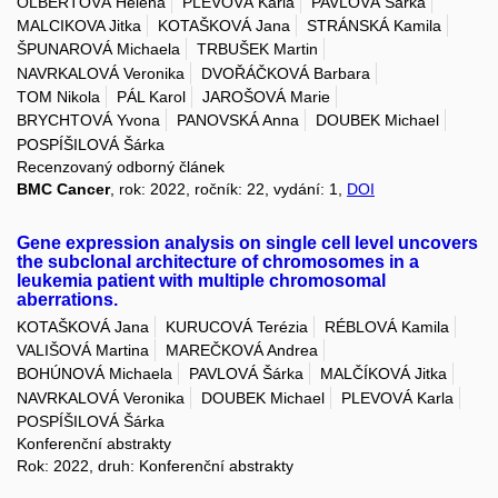
OLBERTOVÁ Helena
PLEVOVÁ Karla
PAVLOVÁ Šárka
MALCIKOVA Jitka
KOTAŠKOVÁ Jana
STRÁNSKÁ Kamila
ŠPUNAROVÁ Michaela
TRBUŠEK Martin
NAVRKALOVÁ Veronika
DVOŘÁČKOVÁ Barbara
TOM Nikola
PÁL Karol
JAROŠOVÁ Marie
BRYCHTOVÁ Yvona
PANOVSKÁ Anna
DOUBEK Michael
POSPÍŠILOVÁ Šárka
Recenzovaný odborný článek
BMC Cancer
, rok: 2022, ročník: 22, vydání: 1,
DOI
Gene expression analysis on single cell level uncovers
the subclonal architecture of chromosomes in a
leukemia patient with multiple chromosomal
aberrations.
KOTAŠKOVÁ Jana
KURUCOVÁ Terézia
RÉBLOVÁ Kamila
VALIŠOVÁ Martina
MAREČKOVÁ Andrea
BOHÚNOVÁ Michaela
PAVLOVÁ Šárka
MALČÍKOVÁ Jitka
NAVRKALOVÁ Veronika
DOUBEK Michael
PLEVOVÁ Karla
POSPÍŠILOVÁ Šárka
Konferenční abstrakty
Rok: 2022, druh: Konferenční abstrakty