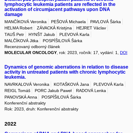
lymphocytic leukemia patients are reflected in the
activation of circumjacent pathways upon DNA
damage
MANČÍKOVÁ Veronika
PEŠOVÁ Michaela
PAVLOVÁ Šárka
HELMA Robert
ZÁVACKÁ Kristýna
HEJRET Václav
TAUŠ Petr
HYNŠT Jakub
PLEVOVÁ Karla
MALČÍKOVÁ Jitka
POSPÍŠILOVÁ Šárka
Recenzovaný odborný článek
MOLECULAR ONCOLOGY
, rok: 2023, ročník: 17, vydání: 1,
DOI
Dynamics of genomic aberrations in relation to disease
activity in untreated patients with chronic lymphocytic
leukemia.
NAVRKALOVÁ Veronika
KOTAŠKOVÁ Jana
PLEVOVÁ Karla
REIGL Tomáš
PORC Jakub Paweł
RADOVÁ Lenka
PANOVSKÁ Anna
POSPÍŠILOVÁ Šárka
Konferenční abstrakty
Rok: 2023, druh: Konferenční abstrakty
2022