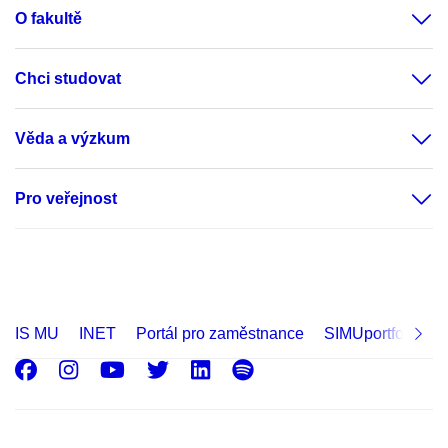
O fakultě
Chci studovat
Věda a výzkum
Pro veřejnost
IS MU
INET
Portál pro zaměstnance
SIMUportfolio
Facebook
Instagram
Youtube
Twitter
LinkedIn
Spotify