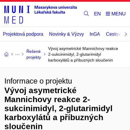
EN
Projektová podpora
Novinky & Výzvy
InGA
Cestovní př
Vývoj asymetrické Mannichovy reakce
Řešené
2-sukcinimidyl, 2-glutarimidyl
projekty
karboxylátů a příbuzných sloučenin
Informace o projektu
Vývoj asymetrické
Mannichovy reakce 2-
sukcinimidyl, 2-glutarimidyl
karboxylátů a příbuzných
sloučenin