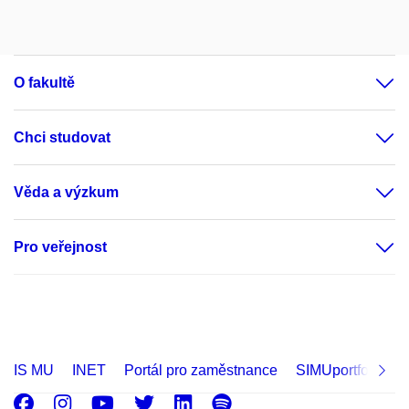
O fakultě
Chci studovat
Věda a výzkum
Pro veřejnost
IS MU
INET
Portál pro zaměstnance
SIMUportfolio
Facebook
Instagram
Youtube
Twitter
LinkedIn
Spotify