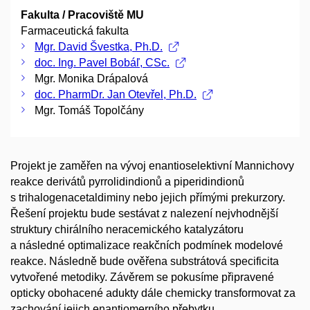
Fakulta / Pracoviště MU
Farmaceutická fakulta
Mgr. David Švestka, Ph.D.
doc. Ing. Pavel Bobáľ, CSc.
Mgr. Monika Drápalová
doc. PharmDr. Jan Otevřel, Ph.D.
Mgr. Tomáš Topolčány
Projekt je zaměřen na vývoj enantioselektivní Mannichovy
reakce derivátů pyrrolidindionů a piperidindionů
s trihalogenacetaldiminy nebo jejich přímými prekurzory.
Řešení projektu bude sestávat z nalezení nejvhodnější
struktury chirálního neracemického katalyzátoru
a následné optimalizace reakčních podmínek modelové
reakce. Následně bude ověřena substrátová specificita
vytvořené metodiky. Závěrem se pokusíme připravené
opticky obohacené adukty dále chemicky transformovat za
zachování jejich enantiomerního přebytku.