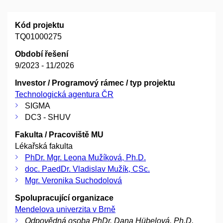
Kód projektu
TQ01000275
Období řešení
9/2023 - 11/2026
Investor / Programový rámec / typ projektu
Technologická agentura ČR
SIGMA
DC3 - SHUV
Fakulta / Pracoviště MU
Lékařská fakulta
PhDr. Mgr. Leona Mužíková, Ph.D.
doc. PaedDr. Vladislav Mužík, CSc.
Mgr. Veronika Suchodolová
Spolupracující organizace
Mendelova univerzita v Brně
Odpovědná osoba PhDr. Dana Hübelová, Ph.D.