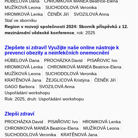
HÜBELOVÁ Dana
CHROMKOVÁ MANEA Beatrice-Elena
MUŽÍKOVÁ Leona
SUCHODOLOVÁ Veronika
HROMKOVÁ Lenka
ČENĚK Jiří
SVOZILOVÁ Anna
Stať ve sborníku
Region v rozvoji společnosti 2024: Sborník příspěvků z 12.
mezinárodní vědecké konference
, rok: 2025
Zlepšete si zdraví! Využijte naše online nástroje k
prevenci obezity a neinfekčních onemocnění
HÜBELOVÁ Dana
PROCHÁZKA David
PISAŘOVIC Ivo
HROMKOVÁ Lenka
CHROMKOVÁ MANEA Beatrice-Elena
MUŽÍKOVÁ Leona
SUCHODOLOVÁ Veronika
KRATĚNOVÁ Jana
ŽEJGLICOVÁ Kristýna
ČENĚK Jiří
GAGO Barbora
SVOZILOVÁ Anna
Uspořádání workshopu
Rok: 2025, druh: Uspořádání workshopu
Zlepši zdraví
PROCHÁZKA David
PISAŘOVIC Ivo
HROMKOVÁ Lenka
CHROMKOVÁ MANEA Beatrice-Elena
MUŽÍKOVÁ Leona
SUCHODOLOVÁ Veronika
KRATĚNOVÁ Jana