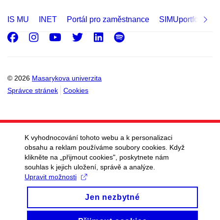
IS MU
INET
Portál pro zaměstnance
SIMUportfolio
Facebook
Instagram
Youtube
Twitter
LinkedIn
Spotify
© 2026
Masarykova univerzita
Správce stránek
Cookies
K vyhodnocování tohoto webu a k personalizaci
obsahu a reklam používáme soubory cookies. Když
klikněte na „přijmout cookies", poskytnete nám
souhlas k jejich uložení, správě a analýze.
Upravit možnosti
Jen nezbytné