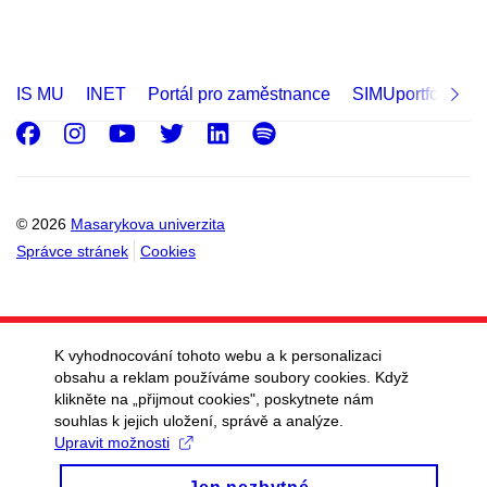
IS MU
INET
Portál pro zaměstnance
SIMUportfolio
Facebook
Instagram
Youtube
Twitter
LinkedIn
Spotify
© 2026
Masarykova univerzita
Správce stránek
Cookies
K vyhodnocování tohoto webu a k personalizaci
obsahu a reklam používáme soubory cookies. Když
klikněte na „přijmout cookies", poskytnete nám
souhlas k jejich uložení, správě a analýze.
Upravit možnosti