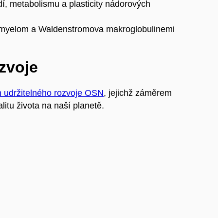
í, metabolismu a plasticity nádorových
ný myelom a Waldenstromova makroglobulinemi
ozvoje
m udržitelného rozvoje OSN
, jejichž záměrem
litu života na naší planetě.