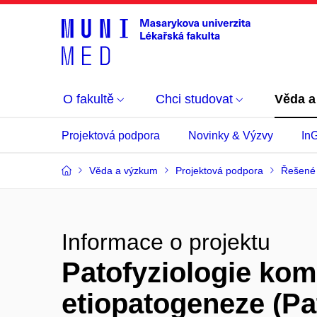
O fakultě
Chci studovat
Věda a
Projektová podpora
Novinky & Výzvy
In
Věda a výzkum
Projektová podpora
Řešené 
Informace o projektu
Patofyziologie kom
etiopatogeneze (Pa