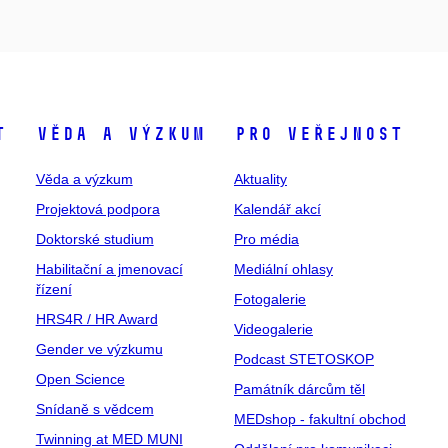
t
Věda a výzkum
Pro veřejnost
Věda a výzkum
Aktuality
Projektová podpora
Kalendář akcí
Doktorské studium
Pro média
Habilitační a jmenovací
Mediální ohlasy
řízení
Fotogalerie
HRS4R / HR Award
Videogalerie
Gender ve výzkumu
Podcast STETOSKOP
Open Science
Památník dárcům těl
Snídaně s vědcem
MEDshop - fakultní obchod
Twinning at MED MUNI