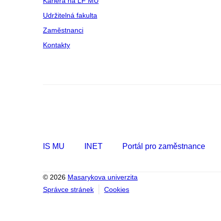
Kariéra na LF MU
Udržitelná fakulta
Zaměstnanci
Kontakty
IS MU
INET
Portál pro zaměstnance
© 2026
Masarykova univerzita
Správce stránek
Cookies