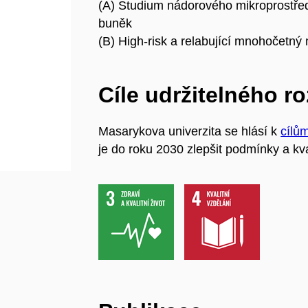
(A) Studium nádorového mikroprostřed
buněk
(B) High-risk a relabující mnohočet
Cíle udržitelného r
Masarykova univerzita se hlásí k
cílů
je do roku 2030 zlepšit podmínky a kva