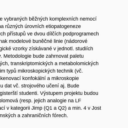
ogie vybraných běžných komplexních nemocí
a různých úrovních etiopatogeneze
kých přístupů ve dvou dílčích podprogramech
dnak modelové buněčné linie (nádorové
ické vzorky získávané v jednotl. studiích
y. Metodologie bude zahrnovat paletu
ých, transkriptomických a metabolomických
lim typů mikroskopických technik (vč.
skenovací konfokální a mikroskopie
zu dat vč. strojového učení aj. Bude
isterští studenti. Výstupem projektu budou
plomová (resp. jejich analogie na LF
cí v kategorii Jimp (Q1 a Q2) a min. 4 v Jost
emských a zahraničních fórech.