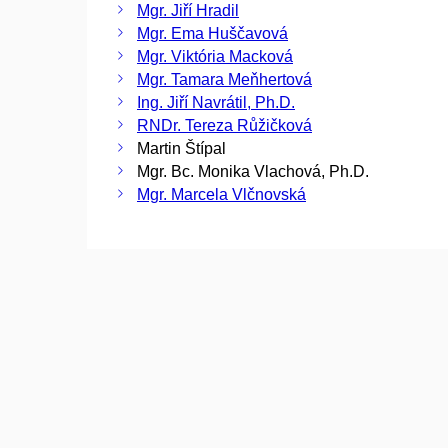
Mgr. Jiří Hradil
Mgr. Ema Huščavová
Mgr. Viktória Macková
Mgr. Tamara Meňhertová
Ing. Jiří Navrátil, Ph.D.
RNDr. Tereza Růžičková
Martin Štípal
Mgr. Bc. Monika Vlachová, Ph.D.
Mgr. Marcela Vlčnovská