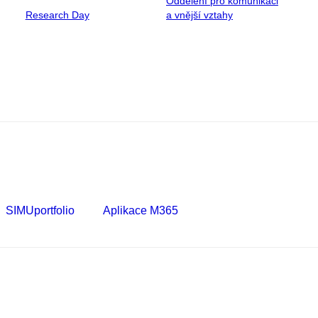
Oddělení pro komunikaci
Research Day
a vnější vztahy
SIMUportfolio
Aplikace M365