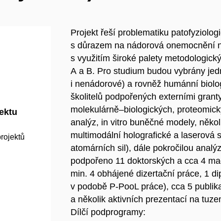
Projekt řeší problematiku patofyziol
s důrazem na nádorová onemocnění n
s využitím široké palety metodologic
A a B. Pro studium budou vybrány je
i nenádorové) a rovněž humánní biolog
školitelů podpořených externími grant
molekulárně–biologických, proteomick
jektu
analýz, in vitro buněčné modely, něko
multimodální holografické a laserová 
rojektů
atomárních sil), dále pokročilou analý
podpořeno 11 doktorských a cca 4 mag
min. 4 obhájené dizertační práce, 1 di
v podobě P-PooL práce), cca 5 publika
a několik aktivních prezentací na tuz
Dílčí podprogramy: