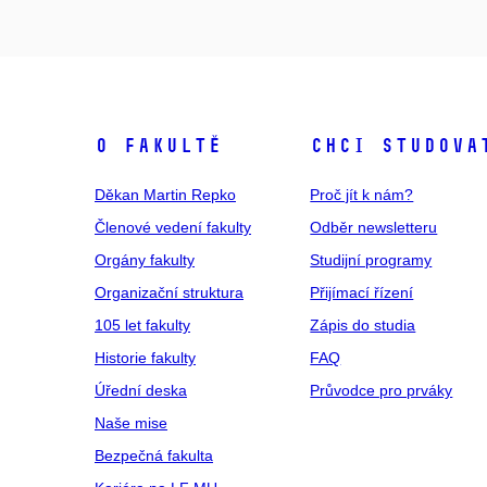
O fakultě
Chci studova
Děkan Martin Repko
Proč jít k nám?
Členové vedení fakulty
Odběr newsletteru
Orgány fakulty
Studijní programy
Organizační struktura
Přijímací řízení
105 let fakulty
Zápis do studia
Historie fakulty
FAQ
Úřední deska
Průvodce pro prváky
Naše mise
Bezpečná fakulta