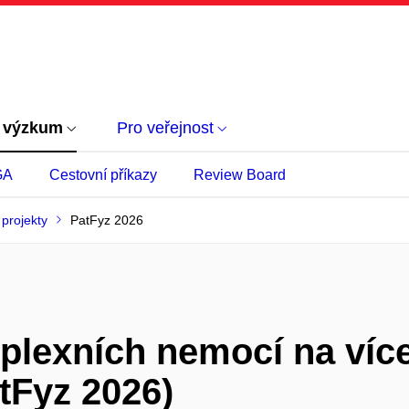
 výzkum
Pro veřejnost
GA
Cestovní příkazy
Review Board
projekty
PatFyz 2026
plexních nemocí na víc
tFyz 2026)