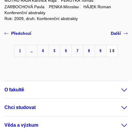
MUTHU RAJA Karthick Raja
PERUTKA Tomáš
ZARBOCHOVÁ Pavla
PENKA Miroslav
HÁJEK Roman
Konferenční abstrakty
Rok: 2009, druh: Konferenční abstrakty
Předchozí
Další
1
…
4
5
6
7
8
9
10
O fakultě
Chci studovat
Věda a výzkum