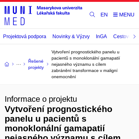
EN
Projektová podpora
Novinky & Výzvy
InGA
Cestovní př
Vytvoření prognostického panelu u
pacientů s monoklonální gamapatií
Řešené
nejasného významu s cílem
projekty
zabránění transformace v maligní
onemocnění
Informace o projektu
Vytvoření prognostického
panelu u pacientů s
monoklonální gamapatií
nejasného významu s cílem