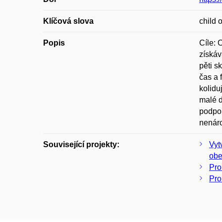
Klíčová slova
child 
Popis
Cíle: 
získáv
pěti s
čas a 
kolidu
malé d
podpor
nenáro
Související projekty:
Vyt
obe
Pro
Pro