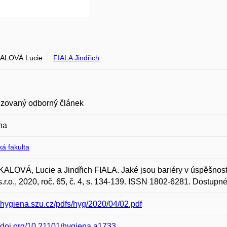
ALOVÁ Lucie
FIALA Jindřich
zovaný odborný článek
na
á fakulta
LOVÁ, Lucie a Jindřich FIALA. Jaké jsou bariéry v úspěšnosti 
 s.r.o., 2020, roč. 65, č. 4, s. 134-139. ISSN 1802-6281. Dostupn
//hygiena.szu.cz/pdfs/hyg/2020/04/02.pdf
//doi.org/10.21101/hygiena.a1733