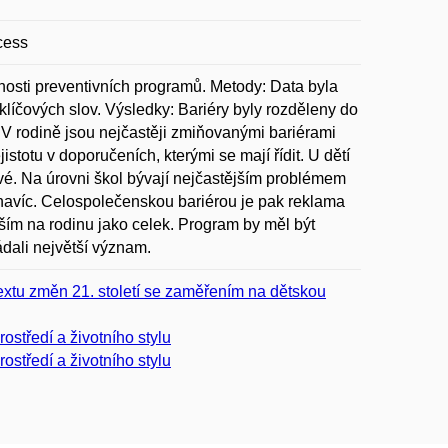
cess
šnosti preventivních programů. Metody: Data byla
íčových slov. Výsledky: Bariéry byly rozděleny do
. V rodině jsou nejčastěji zmiňovanými bariérami
jistotu v doporučeních, kterými se mají řídit. U dětí
ové. Na úrovni škol bývají nejčastějším problémem
 navíc. Celospolečenskou bariérou je pak reklama
vším na rodinu jako celek. Program by měl být
dali největší význam.
extu změn 21. století se zaměřením na dětskou
rostředí a životního stylu
rostředí a životního stylu