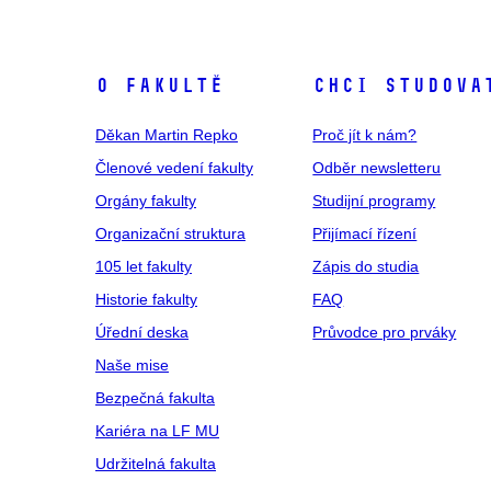
O fakultě
Chci studova
Děkan Martin Repko
Proč jít k nám?
Členové vedení fakulty
Odběr newsletteru
Orgány fakulty
Studijní programy
Organizační struktura
Přijímací řízení
105 let fakulty
Zápis do studia
Historie fakulty
FAQ
Úřední deska
Průvodce pro prváky
Naše mise
Bezpečná fakulta
Kariéra na LF MU
Udržitelná fakulta