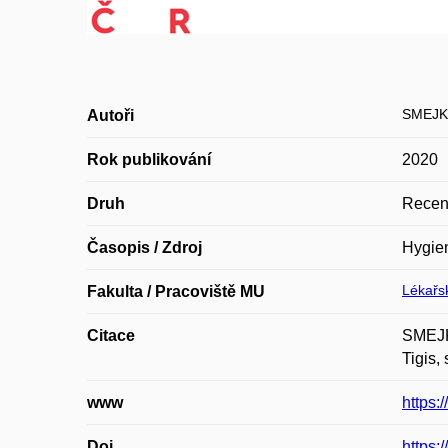
SMEJK
Autoři
Rok publikování
2020
Druh
Recen
Časopis / Zdroj
Hygie
Lékařsk
Fakulta / Pracoviště MU
Citace
SMEJKA
Tigis,
www
https:
Doi
https: