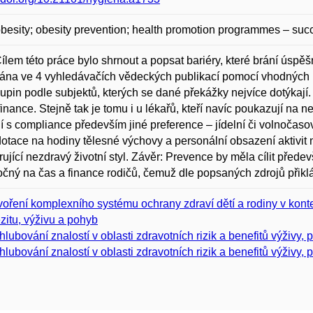
obesity; obesity prevention; health promotion programmes – suc
Cílem této práce bylo shrnout a popsat bariéry, které brání úspě
ána ve 4 vyhledávačích vědeckých publikací pomocí vhodných kl
kupin podle subjektů, kterých se dané překážky nejvíce dotýkají
finance. Stejně tak je tomu i u lékařů, kteří navíc poukazují na ne
jí s compliance především jiné preference – jídelní či volnočas
otace na hodiny tělesné výchovy a personální obsazení aktivit
ující nezdravý životní styl. Závěr: Prevence by měla cílit přede
čný na čas a finance rodičů, čemuž dle popsaných zdrojů přiklá
voření komplexního systému ochrany zdraví dětí a rodiny v kont
zitu, výživu a pohyb
hlubování znalostí v oblasti zdravotních rizik a benefitů výživy, p
hlubování znalostí v oblasti zdravotních rizik a benefitů výživy, p