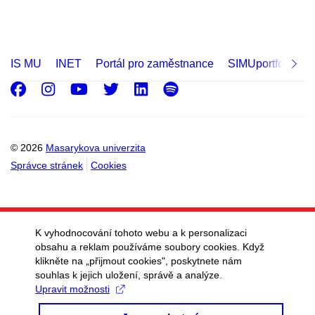
IS MU
INET
Portál pro zaměstnance
SIMUportfolio
Facebook
Instagram
Youtube
Twitter
LinkedIn
Spotify
© 2026
Masarykova univerzita
Správce stránek
Cookies
K vyhodnocování tohoto webu a k personalizaci
obsahu a reklam používáme soubory cookies. Když
klikněte na „přijmout cookies", poskytnete nám
souhlas k jejich uložení, správě a analýze.
Upravit možnosti