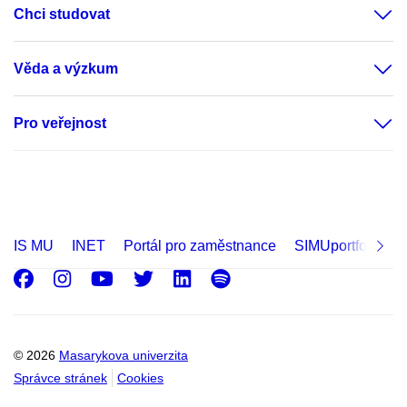
Chci studovat
Věda a výzkum
Pro veřejnost
IS MU
INET
Portál pro zaměstnance
SIMUportfolio
Facebook
Instagram
Youtube
Twitter
LinkedIn
Spotify
© 2026
Masarykova univerzita
Správce stránek
Cookies