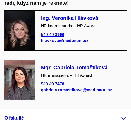
rádi, když nám je řeknete!
Ing. Veronika Hlávková
HR koordinátorka - HR Award
549 49
3996
hlavkova@med.muni.cz
Mgr. Gabriela Tomaštíková
HR manažerka – HR Award
549 49
7478
gabriela.tomastikova@med.muni.cz
O fakultě