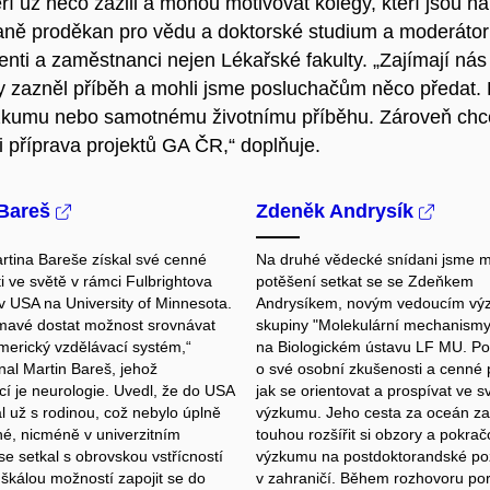
teří už něco zažili a mohou motivovat kolegy, kteří jsou n
ídaně proděkan pro vědu a doktorské studium a moderáto
nti a zaměstnanci nejen Lékařské fakulty.
„Zajímají nás
 zazněl příběh a mohli jsme posluchačům něco předat. Pak
kumu nebo samotnému životnímu příběhu. Zároveň chcem
 i příprava projektů GA ČR,“ doplňuje.
 Bareš
Zdeněk Andrysík
rtina Bareše získal své cenné
Na druhé vědecké snídani jsme mě
i ve světě v rámci Fulbrightova
potěšení setkat se se Zdeňkem
 v USA na University of Minnesota.
Andrysíkem, novým vedoucím v
ímavé dostat možnost srovnávat
skupiny "Molekulární mechanismy
merický vzdělávací systém,“
na Biologickém ústavu LF MU. Pod
al Martin Bareš, jehož
o své osobní zkušenosti a cenné 
cí je neurologie. Uvedl, že do USA
jak se orientovat a prospívat ve s
l už s rodinou, což nebylo úplně
výzkumu. Jeho cesta za oceán za
é, nicméně v univerzitním
touhou rozšířit si obzory a pokrač
se setkal s obrovskou vstřícností
výzkumu na postdoktorandské poz
 škálou možností zapojit se do
v zahraničí. Během rozhovoru po