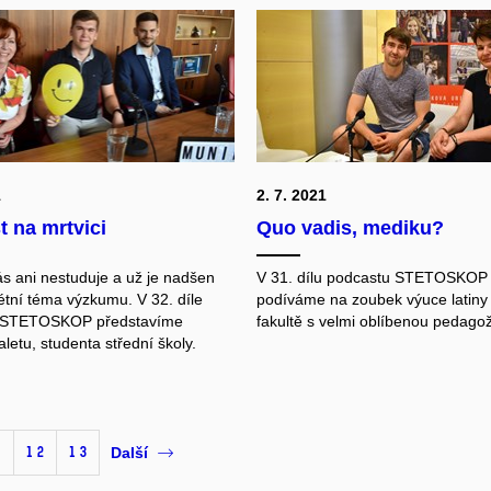
1
2. 7. 2021
 na mrtvici
Quo vadis, mediku?
ás ani nestuduje a už je nadšen
V 31. dílu podcastu STETOSKOP
étní téma výzkumu. V 32. díle
podíváme na zoubek výuce latiny
 STETOSKOP představíme
fakultě s velmi oblíbenou pedago
letu, studenta střední školy.
1
12
13
Další