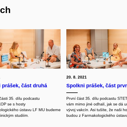
ech
1
20. 8. 2021
 prášek, část druhá
Spolkni prášek, část prv
ásti 35. dílu podcastu
První část 35. dílu podcastu S
P se s hosty
vám mimo jiné odhalí, jak se dá ur
ologického ústavu LF MU budeme
vývoj vakcín. Asi tušíte, že naši h
inickým studiím.
budou z Farmakologického ústavu