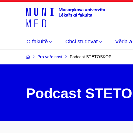
O fakultě
Chci studovat
Věda a
Pro veřejnost
Podcast STETOSKOP
Podcast STET