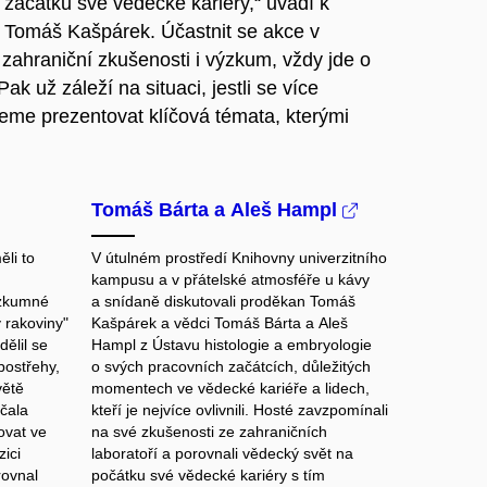
a začátku své vědecké kariéry,“ uvádí k
r Tomáš Kašpárek. Účastnit se akce v
 zahraniční zkušenosti i výzkum, vždy jde o
 už záleží na situaci, jestli se více
e prezentovat klíčová témata, kterými
Tomáš Bárta a Aleš Hampl
li to
V útulném prostředí Knihovny univerzitního
kampusu a v přátelské atmosféře u kávy
ýzkumné
a snídaně diskutovali proděkan Tomáš
 rakoviny"
Kašpárek a vědci Tomáš Bárta a Aleš
ělil se
Hampl z Ústavu histologie a embryologie
postřehy,
o svých pracovních začátcích, důležitých
větě
momentech ve vědecké kariéře a lidech,
čala
kteří je nejvíce ovlivnili. Hosté zavzpomínali
ovat ve
na své zkušenosti ze zahraničních
ici
laboratoří a porovnali vědecký svět na
rovnal
počátku své vědecké kariéry s tím