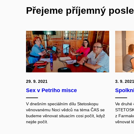
Přejeme příjemný posl
29. 9. 2021
3. 9. 202
Sex v Petriho misce
Spolkni
V dnešním speciálním dílu Stetoskopu
Ve druhé č
věnovanému Noci vědců na téma ČAS se
STETOSKO
budeme věnovat situacím cosi počít, když
z Farmak
nejde počít.
věnovat kl