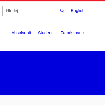
English
Hledej
...
Absolventi
Studenti
Zaměstnanci