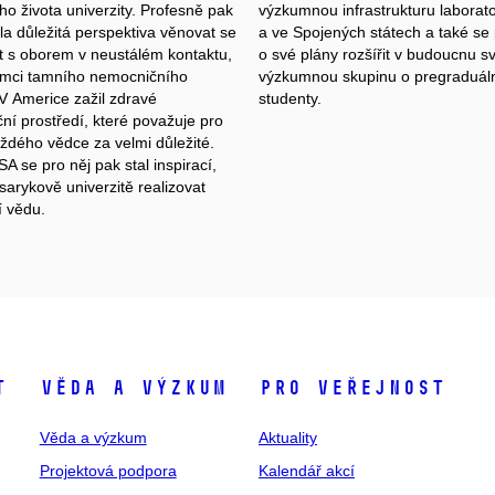
ho života univerzity. Profesně pak
výzkumnou infrastrukturu laborat
la důležitá perspektiva věnovat se
a ve Spojených státech a také se 
t s oborem v neustálém kontaktu,
o své plány rozšířit v budoucnu s
ámci tamního nemocničního
výzkumnou skupinu o pregraduál
V Americe zažil zdravé
studenty.
ní prostředí, které považuje pro
aždého vědce za velmi důležité.
A se pro něj pak stal inspirací,
sarykově univerzitě realizovat
í vědu.
t
Věda a výzkum
Pro veřejnost
Věda a výzkum
Aktuality
Projektová podpora
Kalendář akcí