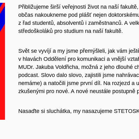
Přibližujeme širší veřejnosti život na naší fakul
občas nakoukneme pod plášť nejen doktorskému
z řad studentů, absolventů i zaměstnanců. A vel
středoškoláků pro studium na naší fakultě.
Svět se vyvíjí a my jsme přemýšleli, jak vám ještě
v hlavách Oddělení pro komunikaci a vnější vzt
MUDr. Jakuba Voldřicha, možná z jeho dlouhé chv
podcast. Slovo dalo slovo, zajistili jsme nahrávac
nemáme) a natočili jsme první díl. Na rozjezd a 
zkušenými pro nové. A nové neustále postupně př
Nasaďte si sluchátka, my nasazujeme STETOS