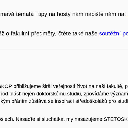
ímavá témata i tipy na hosty nám napište nám na:
ž o fakultní předměty, čtěte také naše
soutěžní p
 přibližujeme širší veřejnosti život na naší fakultě, 
od plášť nejen doktorskému studiu, zpovídáme významn
kým přáním zůstává se inspirací středoškoláků pro studi
oslech. Nasaďte si sluchátka, my nasazujeme STETOS