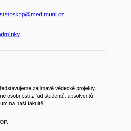
stetoskop@med.muni.cz
.
odmínky
.
představujeme zajímavé vědecké projekty,
é osobnosti z řad studentů, absolventů
um na naší fakultě.
KOP.