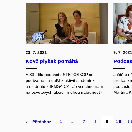
23. 7. 2021
9. 7. 202
Když plyšák pomáhá
Podcast
V 33. dílu podcastu STETOSKOP se
Ještě u n
podíváme na další z aktivit studentek
pro konkr
a studentů z IFMSA CZ. Co všechno nám
podcastu
na osvětových akcích mohou nabídnout?
Martina Ka
1
…
7
8
9
10
1
Předchozí