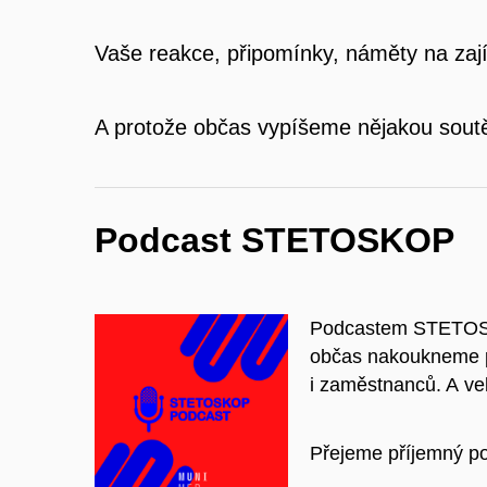
Vaše reakce, připomínky, náměty na zaj
A protože občas vypíšeme nějakou soutě
Podcast STETOSKOP
Podcastem STETOSKOP
občas nakoukneme p
i zaměstnanců. A vel
Přejeme příjemný p