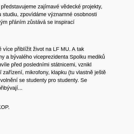
tě, představujeme zajímavé vědecké projekty,
 studiu, zpovídáme významné osobnosti
kým přáním zůstává se inspirací
 více přiblížit život na LF MU. A tak
ahy a bývalého viceprezidenta Spolku mediků
íle před posledními státnicemi, vznikl
í zařízení, mikrofony, klapku (tu vlastně ještě
uvolnění se studenty pro studenty. Se
ibývají...
KOP.