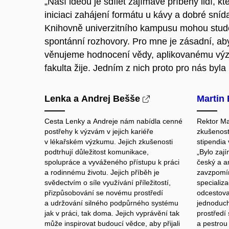
„Naší ideou je sdílet zajímavé příběhy lidí, k
iniciaci zahájení formátu u kávy a dobré sn
Knihovně univerzitního kampusu mohou stude
spontánní rozhovory. Pro mne je zásadní, aby
věnujeme hodnocení vědy, aplikovanému výz
fakulta žije. Jedním z nich proto pro nás byla
Lenka a Andrej Bešše
Martin
Cesta Lenky a Andreje nám nabídla cenné
Rektor Ma
postřehy k výzvám v jejich kariéře
zkušenost
v lékařském výzkumu. Jejich zkušenosti
stipendia
podtrhují důležitost komunikace,
„Bylo zaj
spolupráce a vyváženého přístupu k práci
český a a
a rodinnému životu. Jejich příběh je
zavzpomín
svědectvím o síle využívání příležitostí,
specializa
přizpůsobování se novému prostředí
odcestova
a udržování silného podpůrného systému
jednoduch
jak v práci, tak doma. Jejich vyprávění tak
prostředí 
může inspirovat budoucí vědce, aby přijali
a pestrou