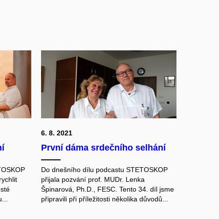
6. 8. 2021
ní
První dáma srdečního selhání
TETOSKOP
Do dnešního dílu podcastu STETOSKOP
ychlit
přijala pozvání prof. MUDr. Lenka
osté
Špinarová, Ph.D., FESC. Tento 34. díl jsme
...
připravili při příležitosti několika důvodů...