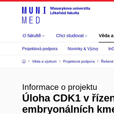
O fakultě
Chci studovat
Věda a
Projektová podpora
Novinky & Výzvy
In
Věda a výzkum
Projektová podpora
Řešené 
Informace o projektu
Úloha CDK1 v řízen
embryonálních km