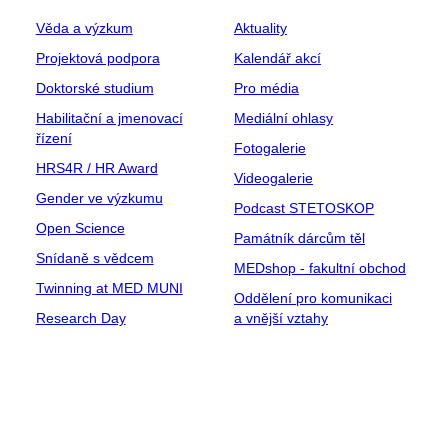
Věda a výzkum
Aktuality
Projektová podpora
Kalendář akcí
Doktorské studium
Pro média
Habilitační a jmenovací
Mediální ohlasy
řízení
Fotogalerie
HRS4R / HR Award
Videogalerie
Gender ve výzkumu
Podcast STETOSKOP
Open Science
Památník dárcům těl
Snídaně s vědcem
MEDshop - fakultní obchod
Twinning at MED MUNI
Oddělení pro komunikaci
Research Day
a vnější vztahy