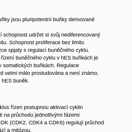
ky jsou pluripotentní buňky derivované
jí schopnost udržet si svůj nediferencovaný
mitu. Schopnost proliferace bez limitu
zce spjaty s regulací buněčného cyklu.
e řízení buněčného cyklu v hES buňkách je
 v somatických buňkách. Regulace
d velmi málo prostudována a není známo,
ti hES buněk.
lus řízen postupnou aktivací cyklin
i na průchodu jednotlivými fázemi
y CDK (CDK2, CDK4 a CDK6) regulují průchod
ází a mitózou.