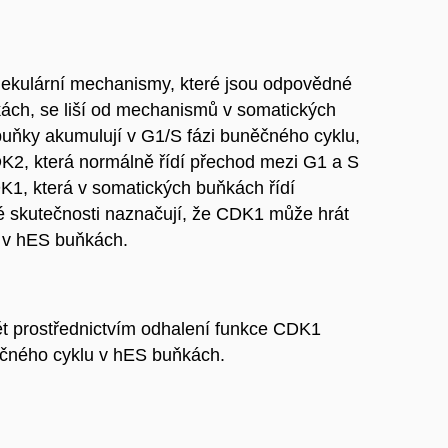
olekulární mechanismy, které jsou odpovědné
ách, se liší od mechanismů v somatických
uňky akumulují v G1/S fázi buněčného cyklu,
DK2, která normálně řídí přechod mezi G1 a S
DK1, která v somatických buňkách řídí
é skutečnosti naznačují, že CDK1 může hrát
u v hES buňkách.
ět prostřednictvím odhalení funkce CDK1
čného cyklu v hES buňkách.