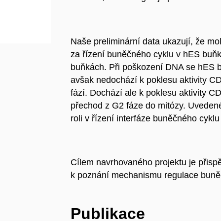
Naše preliminární data ukazují, že m
za řízení buněčného cyklu v hES buňk
buňkách. Při poškození DNA se hES b
avšak nedochází k poklesu aktivity C
fází. Dochází ale k poklesu aktivity C
přechod z G2 fáze do mitózy. Uveden
roli v řízení interfáze buněčného cykl
Cílem navrhovaného projektu je přisp
k poznání mechanismu regulace buně
Publikace