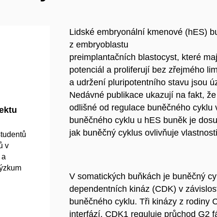
Lidské embryonální kmenové (hES) buň
z embryoblastu
preimplantačních blastocyst, které ma
potenciál a proliferují bez zřejmého li
a udržení pluripotentního stavu jsou ú
Nedávné publikace ukazují na fakt, ž
odlišné od regulace buněčného cyklu
jektu
buněčného cyklu u hES buněk je dosu
jak buněčný cyklus ovlivňuje vlastnos
studentů
ů v
 a
 výzkum
V somatických buňkách je buněčný cyk
dependentních kináz (CDK) v závislost
buněčného cyklu. Tři kinázy z rodin
interfází, CDK1 reguluje průchod G2 f