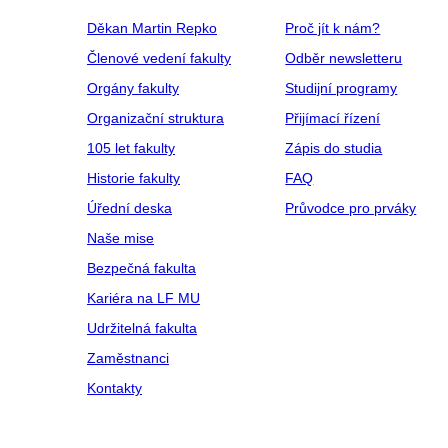
Děkan Martin Repko
Proč jít k nám?
Členové vedení fakulty
Odběr newsletteru
Orgány fakulty
Studijní programy
Organizační struktura
Přijímací řízení
105 let fakulty
Zápis do studia
Historie fakulty
FAQ
Úřední deska
Průvodce pro prváky
Naše mise
Bezpečná fakulta
Kariéra na LF MU
Udržitelná fakulta
Zaměstnanci
Kontakty