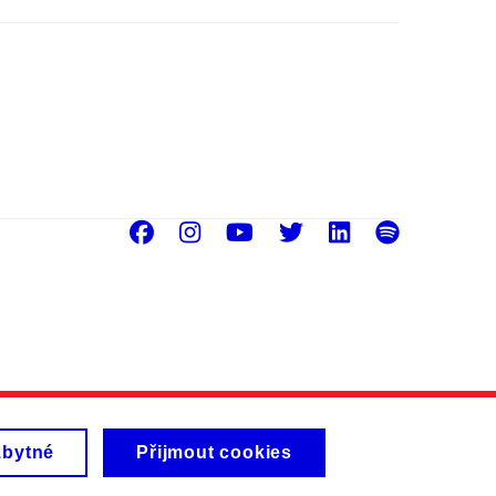
Facebook
Instagram
Youtube
Twitter
LinkedIn
Spoti
zbytné
Přijmout cookies