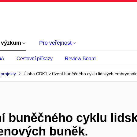
 výzkum
Pro veřejnost
GA
Cestovní příkazy
Review Board
projekty
Úloha CDK1 v řízení buněčného cyklu lidských embryonál
í buněčného cyklu lids
enových buněk.