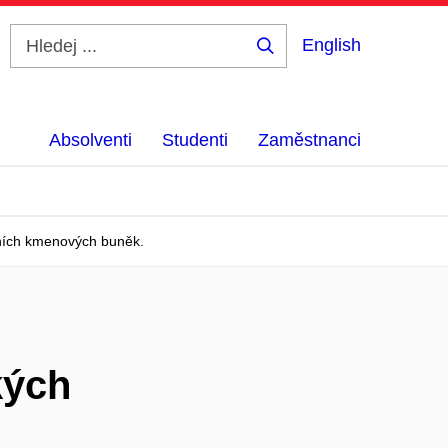
English
Hledej
...
Absolventi
Studenti
Zaměstnanci
ních kmenových buněk.
kých