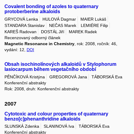
Covalent bonding of azoles to quaternary
protoberberine alkaloids
GRYCOVÁ Lenka
HULOVÁ Dagmar
MAIER Lukáš
STANDARA Stanislav
NEČAS Marek
LEMIÉRE Filip
KAREŠ Radovan
DOSTÁL Jiří
MAREK Radek
Recenzovaný odborný článek
Magnetic Resonance in Chemistry
, rok: 2008, ročník: 46,
vydání: 12,
DOI
Obsah isochinolínových alkaloidů v Stylophorum
lasiocarpum během vegetačního období
PĚNČÍKOVÁ Kristýna
GREGOROVÁ Jana
TÁBORSKÁ Eva
Konferenční abstrakty
Rok: 2008, druh: Konferenční abstrakty
2007
Cytotoxic and colour properties of quaternary
benzo[c]phenanthridine alkaloids
SLUNSKÁ Zdenka
SLANINOVÁ Iva
TÁBORSKÁ Eva
Konferenční abstrakty