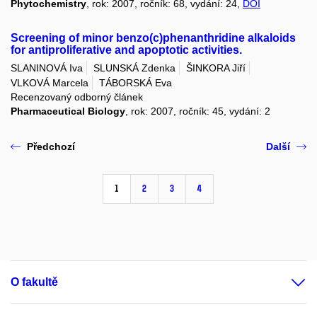
Phytochemistry
, rok: 2007, ročník: 68, vydání: 24,
DOI
Screening of minor benzo(c)phenanthridine alkaloids
for antiproliferative and apoptotic activities.
SLANINOVÁ Iva
SLUNSKÁ Zdenka
ŠINKORA Jiří
VLKOVÁ Marcela
TÁBORSKÁ Eva
Recenzovaný odborný článek
Pharmaceutical Biology
, rok: 2007, ročník: 45, vydání: 2
Předchozí
Další
1
2
3
4
O fakultě