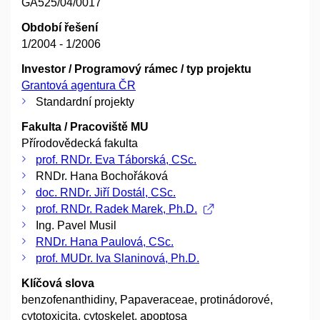
GA525/04/0017
Období řešení
1/2004 - 1/2006
Investor / Programový rámec / typ projektu
Grantová agentura ČR
Standardní projekty
Fakulta / Pracoviště MU
Přírodovědecká fakulta
prof. RNDr. Eva Táborská, CSc.
RNDr. Hana Bochořáková
doc. RNDr. Jiří Dostál, CSc.
prof. RNDr. Radek Marek, Ph.D.
Ing. Pavel Musil
RNDr. Hana Paulová, CSc.
prof. MUDr. Iva Slaninová, Ph.D.
Klíčová slova
benzofenanthidiny, Papaveraceae, protinádorové,
cytotoxicita, cytoskelet, apoptosa