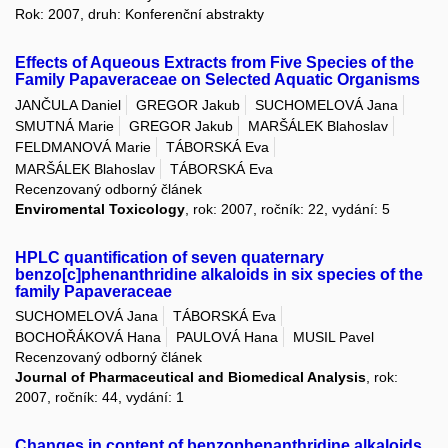
Rok: 2007, druh: Konferenční abstrakty
Effects of Aqueous Extracts from Five Species of the
Family Papaveraceae on Selected Aquatic Organisms
JANČULA Daniel
GREGOR Jakub
SUCHOMELOVÁ Jana
SMUTNÁ Marie
GREGOR Jakub
MARŠÁLEK Blahoslav
FELDMANOVÁ Marie
TÁBORSKÁ Eva
MARŠÁLEK Blahoslav
TÁBORSKÁ Eva
Recenzovaný odborný článek
Enviromental Toxicology
, rok: 2007, ročník: 22, vydání: 5
HPLC quantification of seven quaternary
benzo[c]phenanthridine alkaloids in six species of the
family Papaveraceae
SUCHOMELOVÁ Jana
TÁBORSKÁ Eva
BOCHOŘÁKOVÁ Hana
PAULOVÁ Hana
MUSIL Pavel
Recenzovaný odborný článek
Journal of Pharmaceutical and Biomedical Analysis
, rok:
2007, ročník: 44, vydání: 1
Changes in content of benzophenanthridine alkaloids