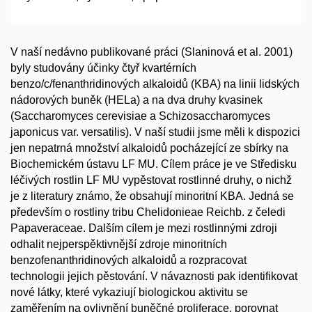
V naší nedávno publikované práci (Slaninová et al. 2001)
byly studovány účinky čtyř kvartérních
benzo/c/fenanthridinových alkaloidů (KBA) na linii lidských
nádorových buněk (HELa) a na dva druhy kvasinek
(Saccharomyces cerevisiae a Schizosaccharomyces
japonicus var. versatilis). V naší studii jsme měli k dispozici
jen nepatrná množství alkaloidů pocházející ze sbírky na
Biochemickém ústavu LF MU. Cílem práce je ve Středisku
léčivých rostlin LF MU vypěstovat rostlinné druhy, o nichž
je z literatury známo, že obsahují minoritní KBA. Jedná se
především o rostliny tribu Chelidonieae Reichb. z čeledi
Papaveraceae. Dalším cílem je mezi rostlinnými zdroji
odhalit nejperspěktivnější zdroje minoritních
benzofenanthridinových alkaloidů a rozpracovat
technologii jejich pěstování. V návaznosti pak identifikovat
nové látky, které vykaziují biologickou aktivitu se
zaměřením na ovlivnění buněčné proliferace, porovnat