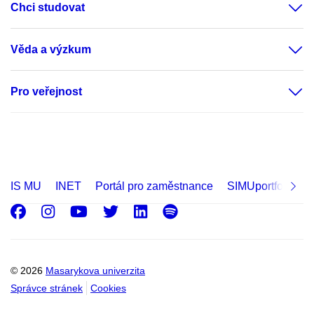
Chci studovat
Věda a výzkum
Pro veřejnost
IS MU
INET
Portál pro zaměstnance
SIMUportfolio
Facebook
Instagram
Youtube
Twitter
LinkedIn
Spotify
© 2026
Masarykova univerzita
Správce stránek
Cookies