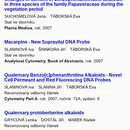
in three species of the family Papaveraceae during the
vegetation period
SUCHOMELOVÁ Jana
TÁBORSKÁ Eva
Stať ve sborníku
Planta Medica
, rok: 2007
Macarpine - New Supravital DNA Probe
SLANINOVÁ Iva
ŠINNKORA Jiří
TÁBORSKÁ Eva
Stať ve sborníku
Analytical Cytometry, Book of Abstracts
, rok: 2007
Quaternary Benzo[c]phenanthridine Alkaloids - Novel
Cell Permeant and Red Fluorescing DNA Probes
SLANINOVÁ Iva
SLANINA Jiří
TÁBORSKÁ Eva
Recenzovaný odborný článek
Cytometry Part A
, rok: 2007, ročník: 71A, vydání: 9
Quaternary protoberberine alkaloids
GRYCOVÁ Lenka
DOSTÁL Jiří
MAREK Radek
Recenzovaný odborný článek