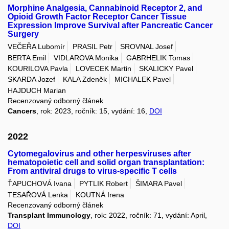
Morphine Analgesia, Cannabinoid Receptor 2, and
Opioid Growth Factor Receptor Cancer Tissue
Expression Improve Survival after Pancreatic Cancer
Surgery
VEČEŘA Lubomír
PRASIL Petr
SROVNAL Josef
BERTA Emil
VIDLAROVA Monika
GABRHELIK Tomas
KOURILOVA Pavla
LOVECEK Martin
SKALICKY Pavel
SKARDA Jozef
KALA Zdeněk
MICHALEK Pavel
HAJDUCH Marian
Recenzovaný odborný článek
Cancers
, rok: 2023, ročník: 15, vydání: 16,
DOI
2022
Cytomegalovirus and other herpesviruses after
hematopoietic cell and solid organ transplantation:
From antiviral drugs to virus-specific T cells
ŤAPUCHOVÁ Ivana
PYTLIK Robert
ŠIMARA Pavel
TESAŘOVÁ Lenka
KOUTNÁ Irena
Recenzovaný odborný článek
Transplant Immunology
, rok: 2022, ročník: 71, vydání: April,
DOI