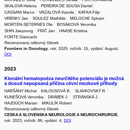
SKALOVA Helena
PEREIRA DE SOUSA Daniel
CASSANI Marco
VRZALOVÁ Kamila
KAFKA Filip
VRBSKY Jan
SOULEZ Mathilde
MELOCHE Sylvain
MORTEN-SETERNES Ole
BOSÁKOVÁ Veronika
SHIN Jaeyoung
FRIČ Jan
HAASE Kristina
FORTE Giancarlo
Recenzovaný odborný článek
Frontiers in Oncology
, rok: 2025, ročník: 15, vydání: August,
DOI
2023
Klonální hematopoéza neurčitého potenciálu je možná
a dosud nepopsaná příčina cévní mozkové příhody
HARŠÁNY Michal
KALOUSOVÁ B.
SLAVKOVSKÝ R.
KUNEŠOVÁ Veronika
DRÁBEK J.
STRÁNSKÁ J.
HAJDÚCH Marian
MIKULÍK Robert
Recenzovaný odborný článek
CESKA A SLOVENSKA NEUROLOGIE A NEUROCHIRURGIE
,
rok: 2023, ročník: 86, vydání: 4,
DOI