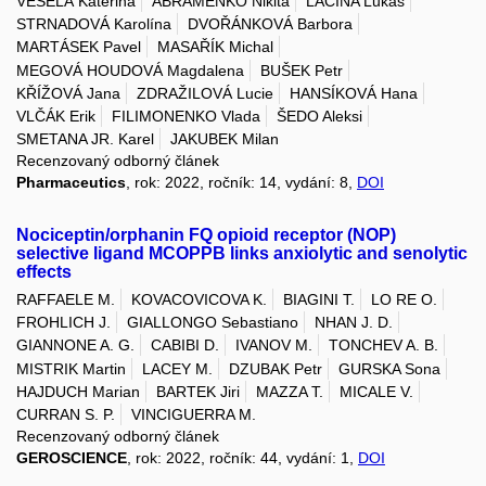
VESELÁ Kateřina
ABRAMENKO Nikita
LACINA Lukáš
STRNADOVÁ Karolína
DVOŘÁNKOVÁ Barbora
MARTÁSEK Pavel
MASAŘÍK Michal
MEGOVÁ HOUDOVÁ Magdalena
BUŠEK Petr
KŘÍŽOVÁ Jana
ZDRAŽILOVÁ Lucie
HANSÍKOVÁ Hana
VLČÁK Erik
FILIMONENKO Vlada
ŠEDO Aleksi
SMETANA JR. Karel
JAKUBEK Milan
Recenzovaný odborný článek
Pharmaceutics
, rok: 2022, ročník: 14, vydání: 8,
DOI
Nociceptin/orphanin FQ opioid receptor (NOP)
selective ligand MCOPPB links anxiolytic and senolytic
effects
RAFFAELE M.
KOVACOVICOVA K.
BIAGINI T.
LO RE O.
FROHLICH J.
GIALLONGO Sebastiano
NHAN J. D.
GIANNONE A. G.
CABIBI D.
IVANOV M.
TONCHEV A. B.
MISTRIK Martin
LACEY M.
DZUBAK Petr
GURSKA Sona
HAJDUCH Marian
BARTEK Jiri
MAZZA T.
MICALE V.
CURRAN S. P.
VINCIGUERRA M.
Recenzovaný odborný článek
GEROSCIENCE
, rok: 2022, ročník: 44, vydání: 1,
DOI