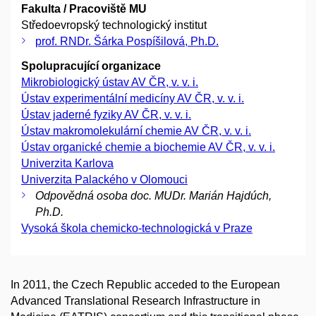
Fakulta / Pracoviště MU
Středoevropský technologický institut
prof. RNDr. Šárka Pospíšilová, Ph.D.
Spolupracující organizace
Mikrobiologický ústav AV ČR, v. v. i.
Ústav experimentální medicíny AV ČR, v. v. i.
Ústav jaderné fyziky AV ČR, v. v. i.
Ústav makromolekulární chemie AV ČR, v. v. i.
Ústav organické chemie a biochemie AV ČR, v. v. i.
Univerzita Karlova
Univerzita Palackého v Olomouci
Odpovědná osoba doc. MUDr. Marián Hajdúch,
Ph.D.
Vysoká škola chemicko-technologická v Praze
In 2011, the Czech Republic acceded to the European
Advanced Translational Research Infrastructure in