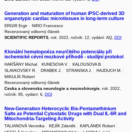
Generation and maturation of human iPSC-derived 3D
organotypic cardiac microtissues in long-term culture
ERGIR Ergir
NIRO Francesco
Recenzovaný odborný článek
SCIENTIFIC REPORTS
, rok: 2022, ročník: 12, vydání: AQ,
DOI
Klonální hematopoéza neurčitého potenciálu při
ischemické cévní mozkové příhodě - studijní protokol
HARŠÁNY Michal
KUNESOVA V.
KALOUSOVA B.
SLAVKOVSKY R.
DRABEK J.
STRANSKA J.
HAJDUCH M.
MIKULÍK Robert
Recenzovaný odborný článek
Ceska a slovenska neurologie a neurochirurgie
, rok: 2022,
ročník: 85, vydání: 6,
DOI
New-Generation Heterocyclic Bis-Pentamethinium
Salts as Potential Cytostatic Drugs with Dual IL-6R and
Mitochondria-Targeting Activity
TALIANOVÁ Veronika
KEJÍK Zdeněk
KAPLÁNEK Robert