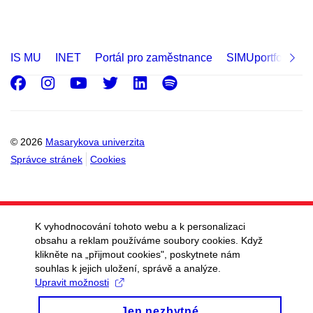
IS MU
INET
Portál pro zaměstnance
SIMUportfolio
Facebook
Instagram
Youtube
Twitter
LinkedIn
Spotify
© 2026
Masarykova univerzita
Správce stránek
Cookies
K vyhodnocování tohoto webu a k personalizaci
obsahu a reklam používáme soubory cookies. Když
klikněte na „přijmout cookies", poskytnete nám
souhlas k jejich uložení, správě a analýze.
Upravit možnosti
Jen nezbytné