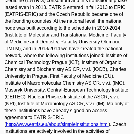
Medicine (EATRIS) consortium and this transitional phase
lasted even in 2013. EATRIS entered in fall 2013 to ERIC
(EATRIS-ERIC) and the Czech Republic became one of
the founding countries. At the national level, the national
node was built according to the schedule in 2010-2014
(Institute of Molecular and Translational Medicine, Faculty
of Medicine and Dentistry, Palacky University Olomouc
- IMTM), and in 2013/2014 we have created the national
network, where the following institutions joined: Institute of
Chemical Technology Prague (ICT), Institute of Organic
Chemistry and Biochemistry AS CR, v.v.i. (IOCB), Charles
University in Prague, First Faculty of Medicine (CU),
Institute of Macromolecular Chemistry AS CR, v.v.i. (IMC),
Masaryk University, Central-European Technology Institute
(CEITEC), Nuclear Physics Institute of the ASCR, v.v.i.
(NPI), Institute of Microbiology AS CR, v.v.i. (IM). Majority of
these institutions have already signed an access
agreement to EATRIS-ERIC
(
http://www.eatris.eu/about/simpleinstitutions.html
). Czech
institutions are actively involved in the activities of