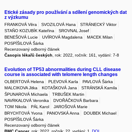
Etické zásady pro používání a sdílení genomických dat
z výzkumu
FRANKOVÁ Věra
SVOZILOVÁ Hana
STRÁNECKÝ Viktor
STAŇO KOZUBÍK Kateřina
SROVNAL Josef
BENEŠOVÁ Lucie
UVÍROVÁ Magdalena
MACEK Milan
POSPÍŠILOVÁ Šárka
Recenzovaný odborný článek
Časopis lékařů českých
, rok: 2022, ročník: 161, vydání: 7-8
Evolution of TP53 abnormalities during CLL disease
course is associated with telomere length changes
OLBERTOVÁ Helena
PLEVOVÁ Karla
PAVLOVÁ Šárka
MALCIKOVA Jitka
KOTAŠKOVÁ Jana
STRÁNSKÁ Kamila
ŠPUNAROVÁ Michaela
TRBUŠEK Martin
NAVRKALOVÁ Veronika
DVOŘÁČKOVÁ Barbara
TOM Nikola
PÁL Karol
JAROŠOVÁ Marie
BRYCHTOVÁ Yvona
PANOVSKÁ Anna
DOUBEK Michael
POSPÍŠILOVÁ Šárka
Recenzovaný odborný článek
BMC Cancer
, rok: 2022, ročník: 22, vydání: 1,
DOI