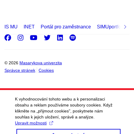
IS MU
INET
Portál pro zaměstnance
SIMUportfolio
Facebook
Instagram
Youtube
Twitter
LinkedIn
Spotify
© 2026
Masarykova univerzita
Správce stránek
Cookies
K vyhodnocování tohoto webu a k personalizaci
obsahu a reklam používáme soubory cookies. Když
klikněte na „přijmout cookies", poskytnete nám
souhlas k jejich uložení, správě a analýze.
Upravit možnosti