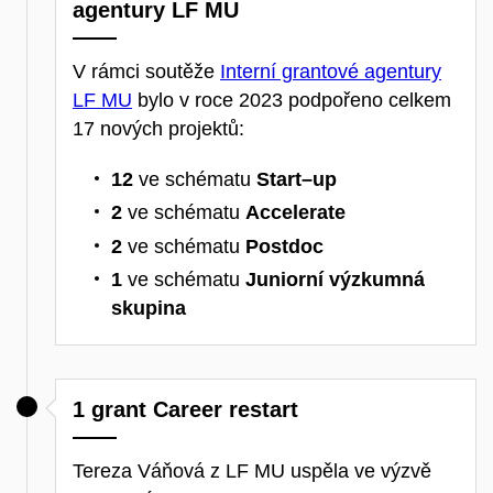
agentury LF MU
V rámci soutěže
Interní grantové agentury
LF MU
bylo v roce 2023 podpořeno celkem
17 nových projektů:
12
ve schématu
Start–up
2
ve schématu
Accelerate
2
ve schématu
Postdoc
1
ve schématu
Juniorní výzkumná
skupina
1 grant Career restart
Tereza Váňová z LF MU uspěla ve výzvě