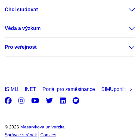
Chci studovat
Věda a výzkum
Pro veřejnost
IS MU
INET
Portál pro zaměstnance
SIMUportfolio
Facebook
Instagram
Youtube
Twitter
LinkedIn
Spotify
© 2026
Masarykova univerzita
Správce stránek
Cookies