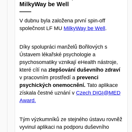
MilkyWay be Well
V dubnu byla založena první spin-off
společnost LF MU
MilkyWay be Well
.
Díky spolupráci manželů Bořilových s
Ústavem lékařské psychologie a
psychosomatiky vznikají eHealth nástroje,
které cílí na
zlepšování duševního zdraví
v
pracovním prostředí a
prevenci
psychických onemocnění.
Tato aplikace
získala čestné uznání v
Czech DIGI@MED
Award.
Tým výzkumníků ze stejného ústavu rovněž
vyvinul aplikaci na podporu duševního