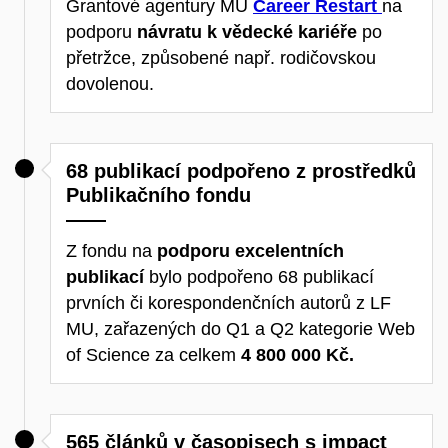
Grantové agentury MU
Career Restart
na
podporu
návratu k vědecké kariéře
po
přetržce, způsobené např. rodičovskou
dovolenou.
68 publikací podpořeno z prostředků
Publikačního fondu
Z fondu na
podporu excelentních
publikací
bylo podpořeno 68 publikací
prvních či korespondenčních autorů z LF
MU, zařazených do Q1 a Q2 kategorie Web
of Science za celkem
4 800 000 Kč.
565 článků v časopisech s impact