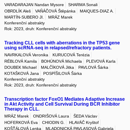
VARADARAJAN Nandan Mysore
SHARMA Sonali
OBRDLÍK Aleš
VAŇÁČOVÁ Štěpánka
MAIQUES-DIAZ A.
MARTÍN-SUBERO JI.
MRÁZ Marek
Konferenční abstrakty
Rok: 2023, druh: Konferenční abstrakty
Tracking CLL cells with aberrations in the TP53 gene
using scRNA-seq in relapsed/refractory patients.
NAVRKALOVÁ Veronika
KURUCOVÁ Terézia
RÉBLOVÁ Kamila
BOHÚNOVÁ Michaela
PLEVOVÁ Karla
DOUBEK Michael
MALČÍKOVÁ Jitka
PAVLOVÁ Šárka
KOTAŠKOVÁ Jana
POSPÍŠILOVÁ Šárka
Konferenční abstrakty
Rok: 2023, druh: Konferenční abstrakty
Transcription factor FoxO1 Mediates Adaptive Increase
in Akt Activity and Cell Survival During BCR Inhibitor
Therapy in CLL.
MRÁZ Marek
ONDRIŠOVÁ Laura
ŠEDA Václav
HOFERKOVÁ Eva
CHIODIN G.
HLAVÁČ Kryštof
KOŠŤÁLOVÁ Lenka
MLADONICKÁ PAVLASOVÁ Gabriela