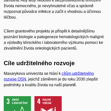
samotná. Aby tedy nedošlo k bezprostřednímu ohrožení
života nemocného, je nevyhnutelné včas a správně
rozpoznat původce infekce a začít s vhodnou a účinnou
léčbou.
Cílem grantového projektu je přispět k detailnějšímu
poznání biologie a patogeneze hematologických malignit
a výsledky klinického i laboratorního výzkumu pomoci ke
zkvalitnění života onkologických pacientů.
Cíle udržitelného rozvoje
Masarykova univerzita se hlásí k
cílům udržitelného
rozvoje OSN
, jejichž záměrem je do roku 2030 zlepšit
podmínky a kvalitu života na naší planetě.