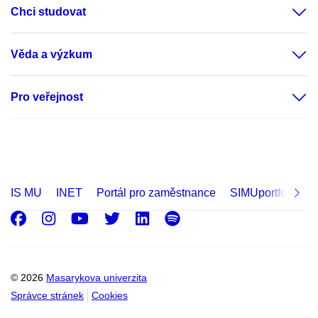
Chci studovat
Věda a výzkum
Pro veřejnost
IS MU
INET
Portál pro zaměstnance
SIMUportfolio
Facebook
Instagram
Youtube
Twitter
LinkedIn
Spotify
© 2026
Masarykova univerzita
Správce stránek
Cookies