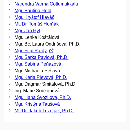
Narendra Varma Gottumukkala
Mgr. Paulína Held
Mgr. Kryštof Hlaváč
MUDr. Tomáš Horňák
Mgr. Jan Hýl
Mgr. Lenka Košťálová
Mgr. Bc. Laura Ondrišová, Ph.D.
Mgr. Filip Pardy
Mgr. Šárka Pavlová, Ph.D.
Mgr. Sabina Peňázová
Mgr. Michaela Pešová
Mgr. Karla Plevová, Ph.D.
Mgr. Dagmar Smitalová, Ph.D.
Ing. Marie Soukopová
Mgr. Hana Svozilová, Ph.D.
Mgr. Kristýna Taušová
MUDr. Jakub Trizuljak, Ph.D.