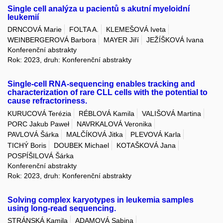
Single cell analýza u pacientů s akutní myeloidní
leukemií
DRNCOVÁ Marie
FOLTA A.
KLEMEŠOVÁ Iveta
WEINBERGEROVÁ Barbora
MAYER Jiří
JEŽÍŠKOVÁ Ivana
Konferenční abstrakty
Rok: 2023, druh: Konferenční abstrakty
Single-cell RNA-sequencing enables tracking and
characterization of rare CLL cells with the potential to
cause refractoriness.
KURUCOVÁ Terézia
RÉBLOVÁ Kamila
VALIŠOVÁ Martina
PORC Jakub Paweł
NAVRKALOVÁ Veronika
PAVLOVÁ Šárka
MALČÍKOVÁ Jitka
PLEVOVÁ Karla
TICHÝ Boris
DOUBEK Michael
KOTAŠKOVÁ Jana
POSPÍŠILOVÁ Šárka
Konferenční abstrakty
Rok: 2023, druh: Konferenční abstrakty
Solving complex karyotypes in leukemia samples
using long-read sequencing.
STRÁNSKÁ Kamila
ADAMOVÁ Sabina