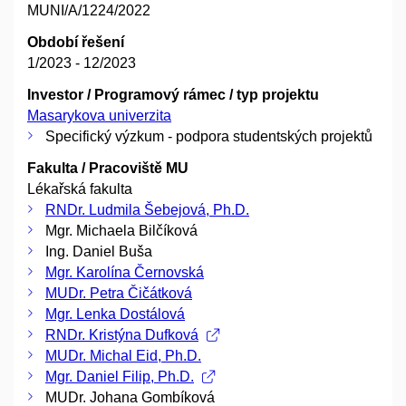
MUNI/A/1224/2022
Období řešení
1/2023 - 12/2023
Investor / Programový rámec / typ projektu
Masarykova univerzita
Specifický výzkum - podpora studentských projektů
Fakulta / Pracoviště MU
Lékařská fakulta
RNDr. Ludmila Šebejová, Ph.D.
Mgr. Michaela Bilčíková
Ing. Daniel Buša
Mgr. Karolína Černovská
MUDr. Petra Čičátková
Mgr. Lenka Dostálová
RNDr. Kristýna Dufková
MUDr. Michal Eid, Ph.D.
Mgr. Daniel Filip, Ph.D.
MUDr. Johana Gombíková