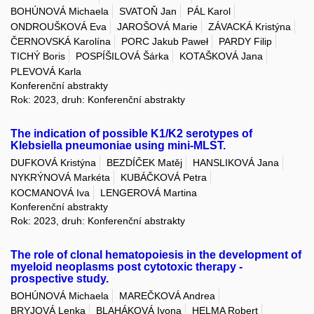
BOHÚNOVÁ Michaela
SVATOŇ Jan
PÁL Karol
ONDROUŠKOVÁ Eva
JAROŠOVÁ Marie
ZÁVACKÁ Kristýna
ČERNOVSKÁ Karolína
PORC Jakub Paweł
PARDY Filip
TICHÝ Boris
POSPÍŠILOVÁ Šárka
KOTAŠKOVÁ Jana
PLEVOVÁ Karla
Konferenční abstrakty
Rok: 2023, druh: Konferenční abstrakty
The indication of possible K1/K2 serotypes of
Klebsiella pneumoniae using mini-MLST.
DUFKOVÁ Kristýna
BEZDÍČEK Matěj
HANSLIKOVÁ Jana
NYKRÝNOVÁ Markéta
KUBÁČKOVÁ Petra
KOCMANOVÁ Iva
LENGEROVÁ Martina
Konferenční abstrakty
Rok: 2023, druh: Konferenční abstrakty
The role of clonal hematopoiesis in the development of
myeloid neoplasms post cytotoxic therapy -
prospective study.
BOHÚNOVÁ Michaela
MAREČKOVÁ Andrea
BRYJOVÁ Lenka
BLAHÁKOVÁ Ivona
HELMA Robert