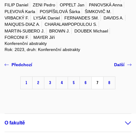
FILIP Daniel
ZENI Pedro
OPPELT Jan
PANOVSKÁ Anna
PLEVOVÁ Karla
POSPÍŠILOVÁ Šárka
ŠIMKOVIČ M.
VRBACKÝ F.
LYSÁK Daniel
FERNANDES SM.
DAVIDS A.
MAIQUES-DIAZ A.
CHARALAMPOPOULOU S.
MARTIN-SUBERO J.
BROWN J.
DOUBEK Michael
FORCONI F.
MAYER Jiří
Konferenční abstrakty
Rok: 2023, druh: Konferenční abstrakty
Předchozí
Další
1
2
3
4
5
6
7
8
O fakultě