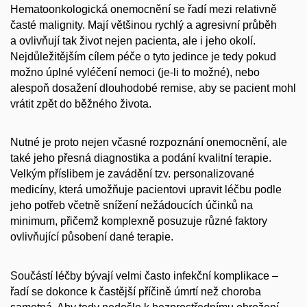
Hematoonkologická onemocnění se řadí mezi relativně
časté malignity. Mají většinou rychlý a agresivní průběh
a ovlivňují tak život nejen pacienta, ale i jeho okolí.
Nejdůležitějším cílem péče o tyto jedince je tedy pokud
možno úplné vyléčení nemoci (je-li to možné), nebo
alespoň dosažení dlouhodobé remise, aby se pacient mohl
vrátit zpět do běžného života.
Nutné je proto nejen včasné rozpoznání onemocnění, ale
také jeho přesná diagnostika a podání kvalitní terapie.
Velkým příslibem je zavádění tzv. personalizované
medicíny, která umožňuje pacientovi upravit léčbu podle
jeho potřeb včetně snížení nežádoucích účinků na
minimum, přičemž komplexně posuzuje různé faktory
ovlivňující působení dané terapie.
Součástí léčby bývají velmi často infekční komplikace –
řadí se dokonce k častější příčině úmrtí než choroba