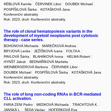
RÉBLOVÁ Kamila
ČERVINEK Libor
DOUBEK Michael
POSPÍŠILOVÁ Šárka
KOTAŠKOVÁ Jana
Konferenční abstrakty
Rok: 2023, druh: Konferenční abstrakty
The role of clonal hematopoiesis variants in the
development of myeloid neoplasms post cytotoxic
therapy - case series.
BOHÚNOVÁ Michaela
MAREČKOVÁ Andrea
BRYJOVÁ Lenka
JEŽÍŠKOVÁ Ivana
FOLTA A.
PAVLOVÁ Šárka
BLAHÁKOVÁ Ivona
HELMA Robert
HYNŠT Jakub
BEDNAŘÍKOVÁ Markéta
WEINBERGEROVÁ Barbora
ČERVINEK Libor
DOUBEK Michael
POSPÍŠILOVÁ Šárka
KOTAŠKOVÁ Jana
Konferenční abstrakty
Rok: 2023, druh: Konferenční abstrakty
The role of long non-coding RNAs in BCR-mediated
CLL activation.
FARIA ZENI Pedro
MEDKOVÁ Michaela
TRACHTOVÁ K.
JANSKÁ L.
ŠEDA Václav
HOFERKOVÁ Eva