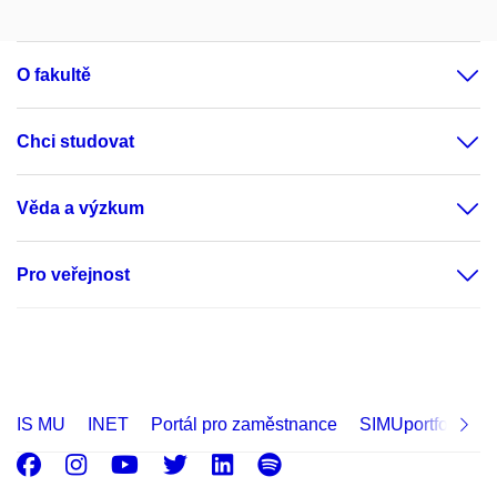
O fakultě
Chci studovat
Věda a výzkum
Pro veřejnost
IS MU
INET
Portál pro zaměstnance
SIMUportfolio
Facebook
Instagram
Youtube
Twitter
LinkedIn
Spotify