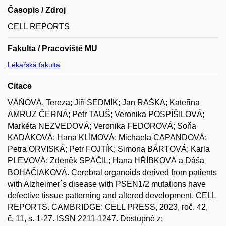
Časopis / Zdroj
CELL REPORTS
Fakulta / Pracoviště MU
Lékařská fakulta
Citace
VÁŇOVÁ, Tereza; Jiří SEDMÍK; Jan RAŠKA; Kateřina
AMRUZ ČERNÁ; Petr TAUŠ; Veronika POSPÍŠILOVÁ;
Markéta NEZVEDOVÁ; Veronika FEDOROVÁ; Soňa
KADÁKOVÁ; Hana KLÍMOVÁ; Michaela CAPANDOVÁ;
Petra ORVISKÁ; Petr FOJTÍK; Simona BÁRTOVÁ; Karla
PLEVOVÁ; Zdeněk SPÁČIL; Hana HŘÍBKOVÁ a Dáša
BOHAČIAKOVÁ. Cerebral organoids derived from patients
with Alzheimer´s disease with PSEN1/2 mutations have
defective tissue patterning and altered development. CELL
REPORTS. CAMBRIDGE: CELL PRESS, 2023, roč. 42,
č. 11, s. 1-27. ISSN 2211-1247. Dostupné z: