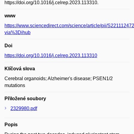
https://doi.org/10.1016/j.celrep.2023.113310.
www
https://www.sciencedirect.com/science/article/pii/S2211124
via%3Dihub
Doi
https://doi.org/10.1016/j.celrep.2023.113310
Klíčová slova
Cerebral organoids; Alzheimer's disease; PSEN1/2
mutations
Přiložené soubory
2329980.pdf
Popis