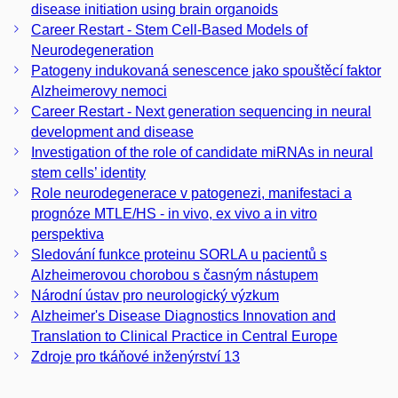
disease initiation using brain organoids
Career Restart - Stem Cell-Based Models of
Neurodegeneration
Patogeny indukovaná senescence jako spouštěcí faktor
Alzheimerovy nemoci
Career Restart - Next generation sequencing in neural
development and disease
Investigation of the role of candidate miRNAs in neural
stem cells’ identity
Role neurodegenerace v patogenezi, manifestaci a
prognóze MTLE/HS - in vivo, ex vivo a in vitro
perspektiva
Sledování funkce proteinu SORLA u pacientů s
Alzheimerovou chorobou s časným nástupem
Národní ústav pro neurologický výzkum
Alzheimer's Disease Diagnostics Innovation and
Translation to Clinical Practice in Central Europe
Zdroje pro tkáňové inženýrství 13