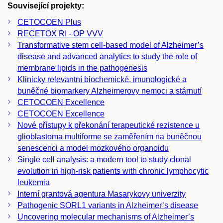
Související projekty:
CETOCOEN Plus
RECETOX RI - OP VVV
Transformative stem cell-based model of Alzheimer’s
disease and advanced analytics to study the role of
membrane lipids in the pathogenesis
Klinicky relevantní biochemické, imunologické a
buněčné biomarkery Alzheimerovy nemoci a stárnutí
CETOCOEN Excellence
CETOCOEN Excellence
Nové přístupy k překonání terapeutické rezistence u
glioblastoma multiforme se zaměřením na buněčnou
senescenci a model mozkového organoidu
Single cell analysis: a modern tool to study clonal
evolution in high-risk patients with chronic lymphocytic
leukemia
Interní grantová agentura Masarykovy univerzity
Pathogenic SORL1 variants in Alzheimer’s disease
Uncovering molecular mechanisms of Alzheimer’s