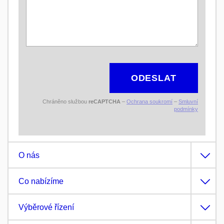
ODESLAT
Chráněno službou
reCAPTCHA
–
Ochrana soukromí
–
Smluvní
podmínky
O nás
Co nabízíme
Výběrové řízení