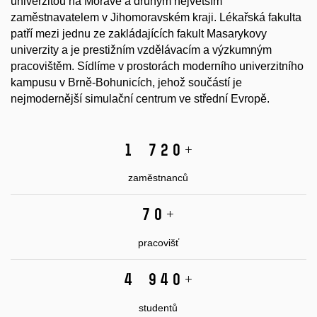
univerzitou na Moravě a druhým největším
zaměstnavatelem v Jihomoravském kraji. Lékařská fakulta
patří mezi jednu ze zakládajících fakult Masarykovy
univerzity a je prestižním vzdělávacím a výzkumným
pracovištěm. Sídlíme v prostorách moderního univerzitního
kampusu v Brně-Bohunicích, jehož součástí je
nejmodernější simulační centrum ve střední Evropě.
1 720
+
zaměstnanců
70
+
pracovišť
4 940
+
studentů