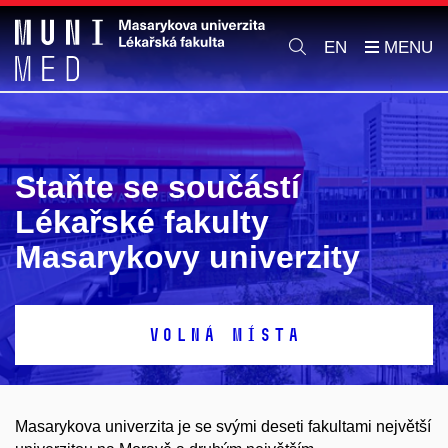
EN
Staňte se součástí
Lékařské fakulty
Masarykovy univerzity
VOLNÁ MÍSTA
Masarykova univerzita je se svými deseti fakultami největší