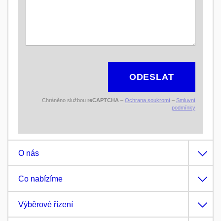
ODESLAT
Chráněno službou
reCAPTCHA
–
Ochrana soukromí
–
Smluvní
podmínky
O nás
Co nabízíme
Výběrové řízení