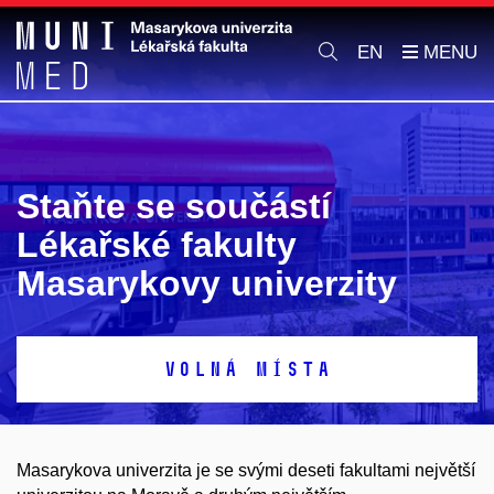
EN
Staňte se součástí
Lékařské fakulty
Masarykovy univerzity
VOLNÁ MÍSTA
Masarykova univerzita je se svými deseti fakultami největší