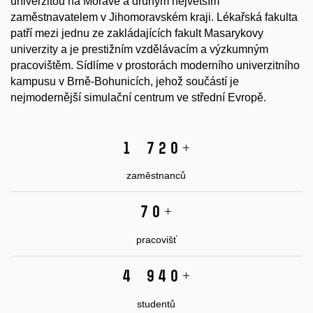
univerzitou na Moravě a druhým největším
zaměstnavatelem v Jihomoravském kraji. Lékařská fakulta
patří mezi jednu ze zakládajících fakult Masarykovy
univerzity a je prestižním vzdělávacím a výzkumným
pracovištěm. Sídlíme v prostorách moderního univerzitního
kampusu v Brně-Bohunicích, jehož součástí je
nejmodernější simulační centrum ve střední Evropě.
1 720
+
zaměstnanců
70
+
pracovišť
4 940
+
studentů