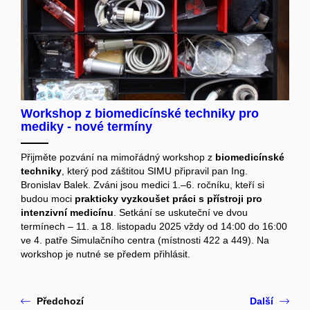
Workshop z biomedicínské techniky pro
mediky - nové termíny
Přijměte pozvání na mimořádný workshop z
biomedicínské
techniky
, který pod záštitou SIMU připravil pan Ing.
Bronislav Balek. Zváni jsou medici 1.–6. ročníku, kteří si
budou moci
prakticky vyzkoušet práci s přístroji pro
intenzivní medicínu
. Setkání se uskuteční ve dvou
termínech – 11. a 18. listopadu 2025 vždy od 14:00 do 16:00
ve 4. patře Simulačního centra (místnosti 422 a 449). Na
workshop je nutné se předem přihlásit.
Předchozí
Další