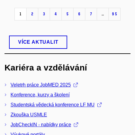
1
2
3
4
5
6
7
…
95
VÍCE AKTUALIT
Kariéra a vzdělávání
Veletrh práce JobMED 2025
Konference, kurzy a školení
Studentská vědecká konference LF MU
Zkouška USMLE
JobCheckIN - nabídky práce
Výukové portály