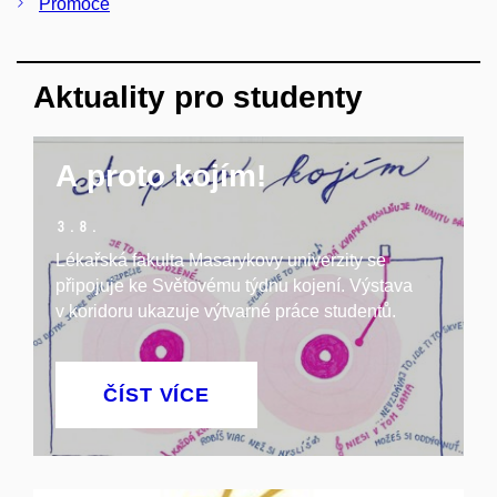
Promoce
Aktuality pro studenty
A proto kojím!
3.
8.
Lékařská fakulta Masarykovy univerzity se
připojuje ke Světovému týdnu kojení. Výstava
v koridoru ukazuje výtvarné práce studentů.
ČÍST VÍCE